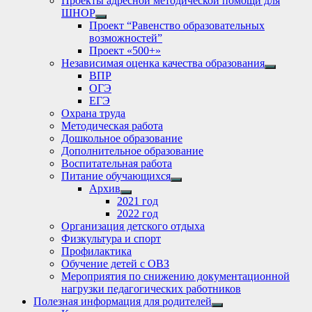
Проекты адресной методической помощи для
ШНОР
Show
Проект “Равенство образовательных
sub
возможностей”
menu
Проект «500+»
Независимая оценка качества образования
Show
ВПР
sub
ОГЭ
menu
ЕГЭ
Охрана труда
Методическая работа
Дошкольное образование
Дополнительное образование
Воспитательная работа
Питание обучающихся
Show
Архив
sub
Show
2021 год
menu
sub
2022 год
menu
Организация детского отдыха
Физкультура и спорт
Профилактика
Обучение детей с ОВЗ
Мероприятия по снижению документационной
нагрузки педагогических работников
Полезная информация для родителей
Show