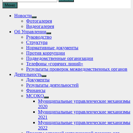
Меню
Новости
Show
Фотогалерея
sub
Видеогалерея
menu
Об Управлении
Show
Руководство
sub
Структура
menu
Нормативные документы
Против коррупции
Подведомственные организации
Телефоны «горячих линий»
Результаты проверок межведомственных органов
Деятельность
Show
Документы
sub
Результаты деятельностей
menu
Финансы
МСОКО
Show
Муниципальные управленческие механизмы
sub
2020
menu
Муниципальные управленческие механизмы
2021
Муниципальные управленческие механизмы
2022