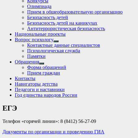
Конкурсы
sub
Олимпиада
menu
Прием в общеобразовательную организацию
Безопасность детей
Безопасность детей на каникулах
Антитеррористическая безопасность
Национальные проекты
Вопрос психологу
Show
Контактные данные специалистов
sub
Психологическая служба
menu
Памятки
Обращения
Show
Форма обращений
sub
Прием граждан
menu
Контакты
Навигаторы детства
Педагоги и наставники
Год единства народов России
ЕГЭ
Телефон «горячей линии»: 8 (8412) 56-27-09
Документы по организации и проведению ГИА