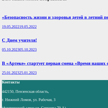
«Безопасность жизни и здоровья детей в летний п
19.05.2022
19.05.2022
С Днем учителя!
05.10.2023
05.10.2023
В «Артеке» стартует первая смена «Время наших
25.01.2023
25.01.2023
Контакты
442150, Пензенская область,
г. Нижний Ломов, ул. Рабочая, 3
(фактический адрес ул. Сергеева 79 А)