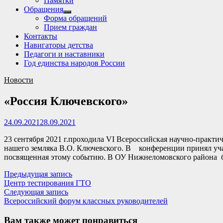
Памятки
Обращения
Show
Форма обращений
sub
Прием граждан
menu
Контакты
Навигаторы детства
Педагоги и наставники
Год единства народов России
Новости
«Россия Ключевского»
24.09.2021
28.09.2021
23 сентября 2021 г.проходила VI Всероссийская научно-практ
нашего земляка В.О. Ключевского. В конференции принял уча
посвященная этому событию. В ОУ Нижнеломовского района б
Навигация
Предыдущая
Предыдущая запись
запись:
Центр тестирования ГТО
по
Следующая
Следующая запись
записям
запись:
Всероссийский форум классных руководителей
Вам также может понравиться