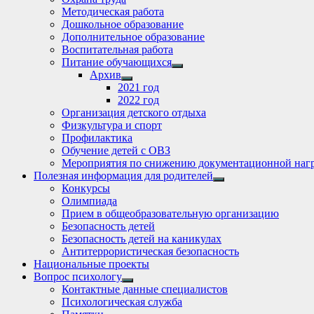
Методическая работа
Дошкольное образование
Дополнительное образование
Воспитательная работа
Питание обучающихся
Show
Архив
sub
Show
2021 год
menu
sub
2022 год
menu
Организация детского отдыха
Физкультура и спорт
Профилактика
Обучение детей с ОВЗ
Мероприятия по снижению документационной нагр
Полезная информация для родителей
Show
Конкурсы
sub
Олимпиада
menu
Прием в общеобразовательную организацию
Безопасность детей
Безопасность детей на каникулах
Антитеррористическая безопасность
Национальные проекты
Вопрос психологу
Show
Контактные данные специалистов
sub
Психологическая служба
menu