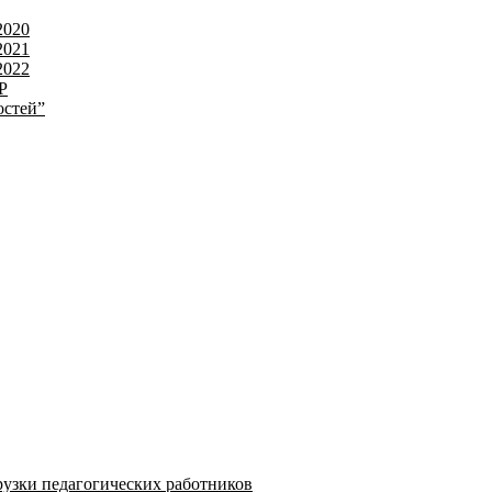
2020
2021
2022
Р
остей”
узки педагогических работников