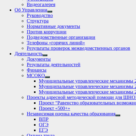
sub
Видеогалерея
menu
Об Управлении
Show
Руководство
sub
Структура
menu
Нормативные документы
Против коррупции
Подведомственные организации
Телефоны «горячих линий»
Результаты проверок межведомственных органов
Деятельность
Show
Документы
sub
Результаты деятельностей
menu
Финансы
МСОКО
Show
Муниципальные управленческие механизмы 
sub
Муниципальные управленческие механизмы 
menu
Муниципальные управленческие механизмы 
Проекты адресной методической помощи для ШНО
Проект “Равенство образовательных возможн
Проект «500+»
Независимая оценка качества образования
Show
ВПР
sub
ОГЭ
menu
ЕГЭ
Охрана труда