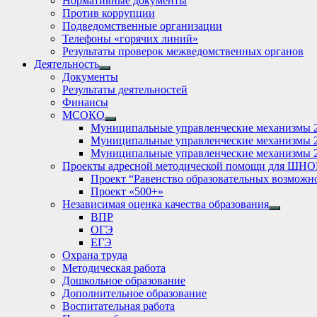
Нормативные документы
Против коррупции
Подведомственные организации
Телефоны «горячих линий»
Результаты проверок межведомственных органов
Деятельность
Show
Документы
sub
Результаты деятельностей
menu
Финансы
МСОКО
Show
Муниципальные управленческие механизмы 
sub
Муниципальные управленческие механизмы 
menu
Муниципальные управленческие механизмы 
Проекты адресной методической помощи для ШНО
Проект “Равенство образовательных возможн
Проект «500+»
Независимая оценка качества образования
Show
ВПР
sub
ОГЭ
menu
ЕГЭ
Охрана труда
Методическая работа
Дошкольное образование
Дополнительное образование
Воспитательная работа