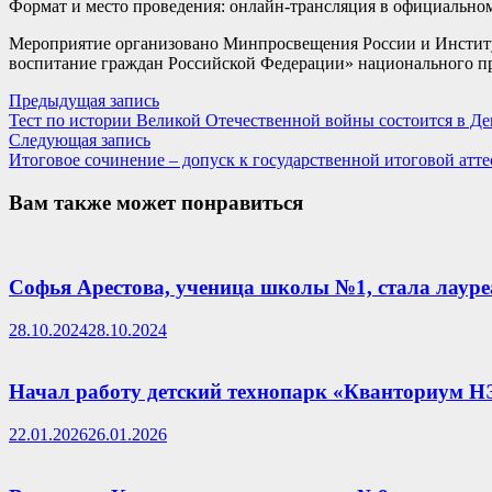
Формат и место проведения: онлайн-трансляция в официально
Мероприятие организовано Минпросвещения России и Институт
воспитание граждан Российской Федерации» национального пр
Навигация
Предыдущая
Предыдущая запись
запись:
Тест по истории Великой Отечественной войны состоится в Де
по
Следующая
Следующая запись
записям
запись:
Итоговое сочинение – допуск к государственной итоговой атт
Вам также может понравиться
Софья Арестова, ученица школы №1, стала лауреа
28.10.2024
28.10.2024
Начал работу детский технопарк «Кванториум НЭ
22.01.2026
26.01.2026