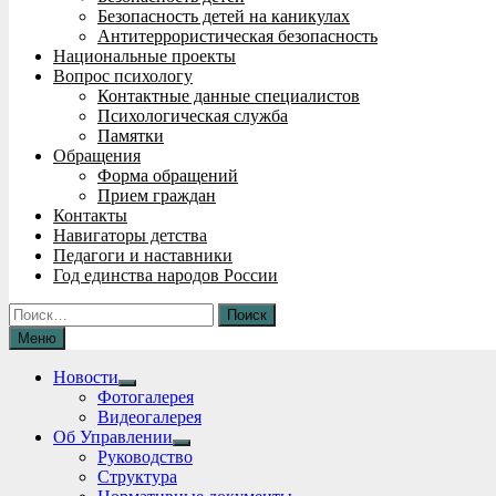
Безопасность детей на каникулах
Антитеррористическая безопасность
Национальные проекты
Вопрос психологу
Контактные данные специалистов
Психологическая служба
Памятки
Обращения
Форма обращений
Прием граждан
Контакты
Навигаторы детства
Педагоги и наставники
Год единства народов России
Найти:
Меню
Новости
Show
Фотогалерея
sub
Видеогалерея
menu
Об Управлении
Show
Руководство
sub
Структура
menu