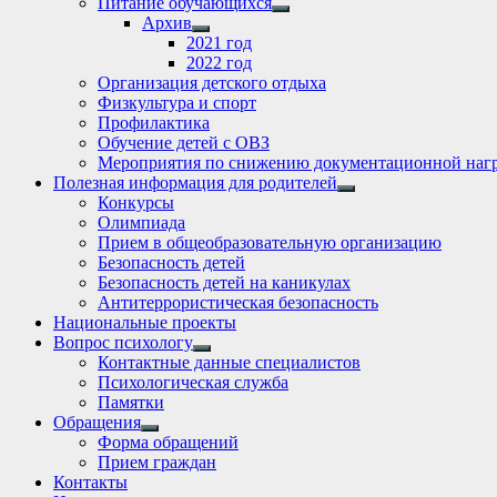
Питание обучающихся
Show
Архив
sub
Show
2021 год
menu
sub
2022 год
menu
Организация детского отдыха
Физкультура и спорт
Профилактика
Обучение детей с ОВЗ
Мероприятия по снижению документационной нагр
Полезная информация для родителей
Show
Конкурсы
sub
Олимпиада
menu
Прием в общеобразовательную организацию
Безопасность детей
Безопасность детей на каникулах
Антитеррористическая безопасность
Национальные проекты
Вопрос психологу
Show
Контактные данные специалистов
sub
Психологическая служба
menu
Памятки
Обращения
Show
Форма обращений
sub
Прием граждан
menu
Контакты