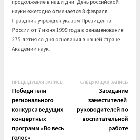
продолжение в наши дни. День российской
науки ежегодно отмечается 8 февраля.
Праздник учрежден указом Президента
России от 7 июня 1999 года в ознаменование
275-летия со дня основания в нашей стране
Академии наук.
Навигация
Предыдущая
Сле
ПРЕДЫДУЩАЯ ЗАПИСЬ
СЛЕДУЮЩАЯ ЗАПИСЬ
запись:
запи
Победители
Заседание
по
регионального
заместителей
записям
конкурса ведущих
руководителей по
концертных
воспитательной
программ «Во весь
работе
голос»