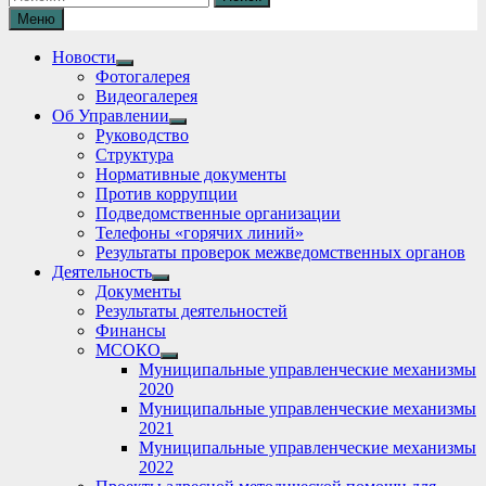
Меню
Новости
Show
Фотогалерея
sub
Видеогалерея
menu
Об Управлении
Show
Руководство
sub
Структура
menu
Нормативные документы
Против коррупции
Подведомственные организации
Телефоны «горячих линий»
Результаты проверок межведомственных органов
Деятельность
Show
Документы
sub
Результаты деятельностей
menu
Финансы
МСОКО
Show
Муниципальные управленческие механизмы
sub
2020
menu
Муниципальные управленческие механизмы
2021
Муниципальные управленческие механизмы
2022