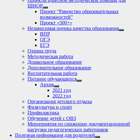
Проекты адресной методической помощи для
ШНОР
Show
Проект “Равенство образовательных
sub
возможностей”
menu
Проект «500+»
Независимая оценка качества образования
Show
ВПР
sub
ОГЭ
menu
ЕГЭ
Охрана труда
Методическая работа
Дошкольное образование
Дополнительное образование
Воспитательная работа
Питание обучающихся
Show
Архив
sub
Show
2021 год
menu
sub
2022 год
menu
Организация детского отдыха
Физкультура и спорт
Профилактика
Обучение детей с ОВЗ
Мероприятия по снижению документационной
нагрузки педагогических работников
Полезная информация для родителей
Show