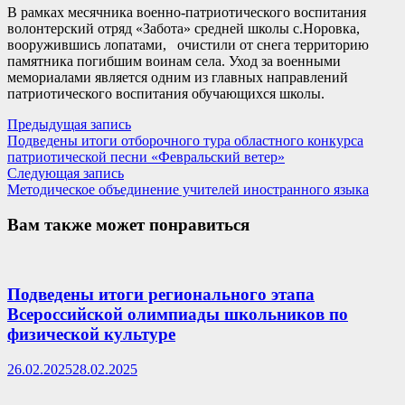
В рамках месячника военно-патриотического воспитания
волонтерский отряд «Забота» средней школы с.Норовка,
вооружившись лопатами, очистили от снега территорию
памятника погибшим воинам села. Уход за военными
мемориалами является одним из главных направлений
патриотического воспитания обучающихся школы.
Навигация
Предыдущая
Предыдущая запись
запись:
Подведены итоги отборочного тура областного конкурса
по
патриотической песни «Февральский ветер»
записям
Следующая
Следующая запись
запись:
Методическое объединение учителей иностранного языка
Вам также может понравиться
Подведены итоги регионального этапа
Всероссийской олимпиады школьников по
физической культуре
26.02.2025
28.02.2025