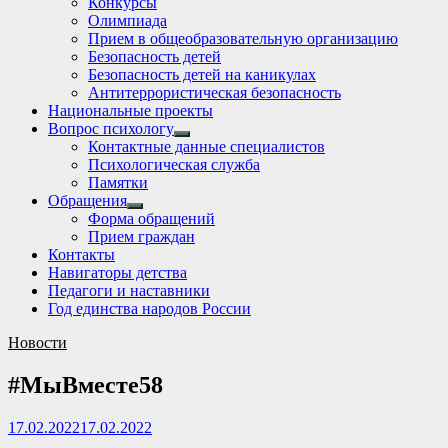
Конкурсы
sub
Олимпиада
menu
Прием в общеобразовательную организацию
Безопасность детей
Безопасность детей на каникулах
Антитеррористическая безопасность
Национальные проекты
Вопрос психологу
Show
Контактные данные специалистов
sub
Психологическая служба
menu
Памятки
Обращения
Show
Форма обращений
sub
Прием граждан
menu
Контакты
Навигаторы детства
Педагоги и наставники
Год единства народов России
Новости
#МыВмеcте58
17.02.2022
17.02.2022