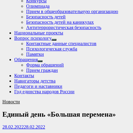
Конкурсы
sub
Олимпиада
menu
Прием в общеобразовательную организацию
Безопасность детей
Безопасность детей на каникулах
Антитеррористическая безопасность
Национальные проекты
Вопрос психологу
Show
Контактные данные специалистов
sub
Психологическая служба
menu
Памятки
Обращения
Show
Форма обращений
sub
Прием граждан
menu
Контакты
Навигаторы детства
Педагоги и наставники
Год единства народов России
Новости
Единый день «Большая перемена»
28.02.2022
28.02.2022