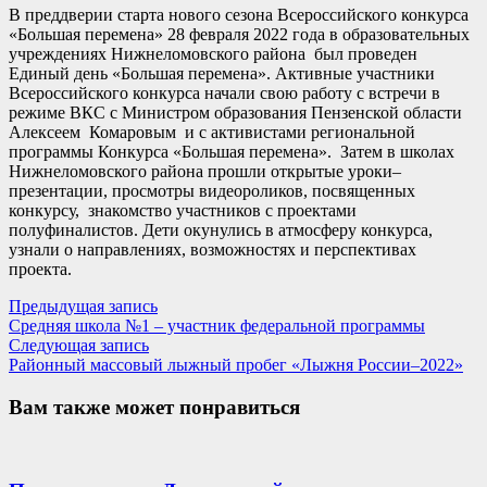
В преддверии старта нового сезона Всероссийского конкурса
«Большая перемена» 28 февраля 2022 года в образовательных
учреждениях Нижнеломовского района был проведен
Единый день «Большая перемена». Активные участники
Всероссийского конкурса начали свою работу с встречи в
режиме ВКС с Министром образования Пензенской области
Алексеем Комаровым и с активистами региональной
программы Конкурса «Большая перемена». Затем в школах
Нижнеломовского района прошли открытые уроки–
презентации, просмотры видеороликов, посвященных
конкурсу, знакомство участников с проектами
полуфиналистов. Дети окунулись в атмосферу конкурса,
узнали о направлениях, возможностях и перспективах
проекта.
Навигация
Предыдущая
Предыдущая запись
запись:
Средняя школа №1 – участник федеральной программы
по
Следующая
Следующая запись
записям
запись:
Районный массовый лыжный пробег «Лыжня России–2022»
Вам также может понравиться