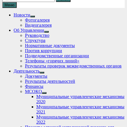
Меню
Новости
Show
Фотогалерея
sub
Видеогалерея
menu
Об Управлении
Show
Руководство
sub
Структура
menu
Нормативные документы
Против коррупции
Подведомственные организации
Телефоны «горячих линий»
Результаты проверок межведомственных органов
Деятельность
Show
Документы
sub
Результаты деятельностей
menu
Финансы
МСОКО
Show
Муниципальные управленческие механизмы
sub
2020
menu
Муниципальные управленческие механизмы
2021
Муниципальные управленческие механизмы
2022