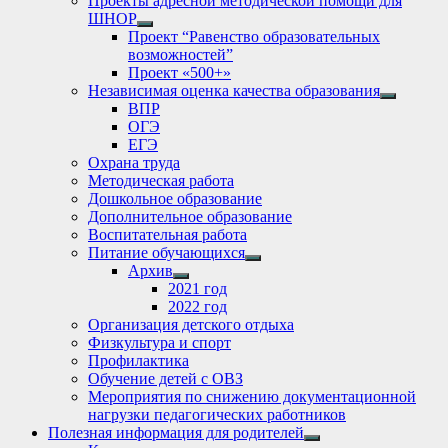
Проекты адресной методической помощи для
ШНОР
Show
Проект “Равенство образовательных
sub
возможностей”
menu
Проект «500+»
Независимая оценка качества образования
Show
ВПР
sub
ОГЭ
menu
ЕГЭ
Охрана труда
Методическая работа
Дошкольное образование
Дополнительное образование
Воспитательная работа
Питание обучающихся
Show
Архив
sub
Show
2021 год
menu
sub
2022 год
menu
Организация детского отдыха
Физкультура и спорт
Профилактика
Обучение детей с ОВЗ
Мероприятия по снижению документационной
нагрузки педагогических работников
Полезная информация для родителей
Show