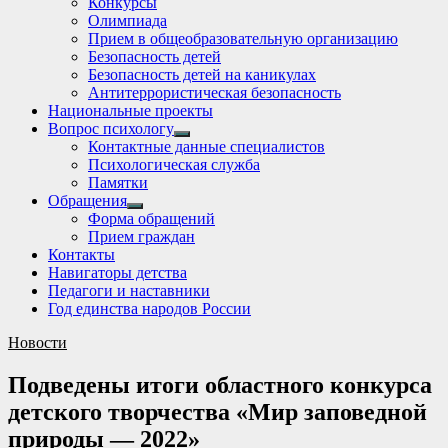
Конкурсы
sub
Олимпиада
menu
Прием в общеобразовательную организацию
Безопасность детей
Безопасность детей на каникулах
Антитеррористическая безопасность
Национальные проекты
Вопрос психологу
Show
Контактные данные специалистов
sub
Психологическая служба
menu
Памятки
Обращения
Show
Форма обращений
sub
Прием граждан
menu
Контакты
Навигаторы детства
Педагоги и наставники
Год единства народов России
Новости
Подведены итоги областного конкурса
детского творчества «Мир заповедной
природы — 2022»