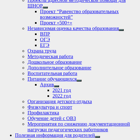
Проекты адресной методической помощи для
ШНОР
Show
Проект “Равенство образовательных
sub
возможностей”
menu
Проект «500+»
Независимая оценка качества образования
Show
ВПР
sub
ОГЭ
menu
ЕГЭ
Охрана труда
Методическая работа
Дошкольное образование
Дополнительное образование
Воспитательная работа
Питание обучающихся
Show
Архив
sub
Show
2021 год
menu
sub
2022 год
menu
Организация детского отдыха
Физкультура и спорт
Профилактика
Обучение детей с ОВЗ
Мероприятия по снижению документационной
нагрузки педагогических работников
Полезная информация для родителей
Show