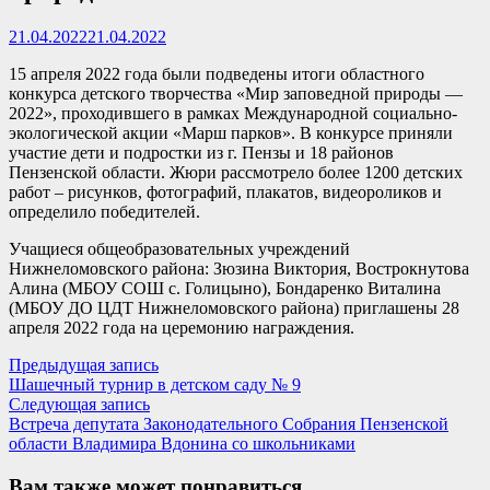
21.04.2022
21.04.2022
15 апреля 2022 года были подведены итоги областного
конкурса детского творчества «Мир заповедной природы —
2022», проходившего в рамках Международной социально-
экологической акции «Марш парков». В конкурсе приняли
участие дети и подростки из г. Пензы и 18 районов
Пензенской области. Жюри рассмотрело более 1200 детских
работ – рисунков, фотографий, плакатов, видеороликов и
определило победителей.
Учащиеся общеобразовательных учреждений
Нижнеломовского района: Зюзина Виктория, Вострокнутова
Алина (МБОУ СОШ с. Голицыно), Бондаренко Виталина
(МБОУ ДО ЦДТ Нижнеломовского района) приглашены 28
апреля 2022 года на церемонию награждения.
Навигация
Предыдущая
Предыдущая запись
запись:
Шашечный турнир в детском саду № 9
по
Следующая
Следующая запись
записям
запись:
Встреча депутата Законодательного Собрания Пензенской
области Владимира Вдонина со школьниками
Вам также может понравиться