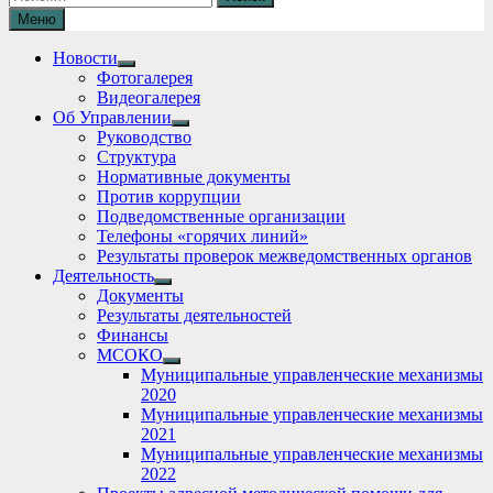
Меню
Новости
Show
Фотогалерея
sub
Видеогалерея
menu
Об Управлении
Show
Руководство
sub
Структура
menu
Нормативные документы
Против коррупции
Подведомственные организации
Телефоны «горячих линий»
Результаты проверок межведомственных органов
Деятельность
Show
Документы
sub
Результаты деятельностей
menu
Финансы
МСОКО
Show
Муниципальные управленческие механизмы
sub
2020
menu
Муниципальные управленческие механизмы
2021
Муниципальные управленческие механизмы
2022