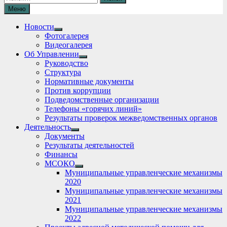
Меню
Новости
Show
Фотогалерея
sub
Видеогалерея
menu
Об Управлении
Show
Руководство
sub
Структура
menu
Нормативные документы
Против коррупции
Подведомственные организации
Телефоны «горячих линий»
Результаты проверок межведомственных органов
Деятельность
Show
Документы
sub
Результаты деятельностей
menu
Финансы
МСОКО
Show
Муниципальные управленческие механизмы
sub
2020
menu
Муниципальные управленческие механизмы
2021
Муниципальные управленческие механизмы
2022