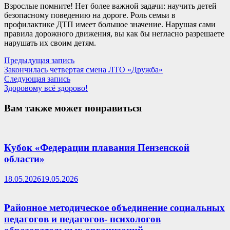
Взрослые помните! Нет более важной задачи: научить детей
безопасному поведению на дороге. Роль семьи в
профилактике ДТП имеет большое значение. Нарушая сами
правила дорожного движения, вы как бы негласно разрешаете
нарушать их своим детям.
Навигация
Предыдущая
Предыдущая запись
запись:
Закончилась четвертая смена ЛТО «Дружба»
по
Следующая
Следующая запись
записям
запись:
Здоровому всё здорово!
Вам также может понравиться
Кубок «Федерации плавания Пензенской
области»
18.05.2026
19.05.2026
Районное методическое объединение социальных
педагогов и педагогов- психологов