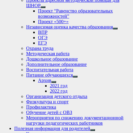
Проекты адресной методической помощи для
ШНОР
Show
Проект “Равенство образовательных
sub
возможностей”
menu
Проект «500+»
Независимая оценка качества образования
Show
ВПР
sub
ОГЭ
menu
ЕГЭ
Охрана труда
Методическая работа
Дошкольное образование
Дополнительное образование
Воспитательная работа
Питание обучающихся
Show
Архив
sub
Show
2021 год
menu
sub
2022 год
menu
Организация детского отдыха
Физкультура и спорт
Профилактика
Обучение детей с ОВЗ
Мероприятия по снижению документационной
нагрузки педагогических работников
Полезная информация для родителей
Show