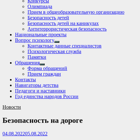
Конкурсы
sub
Олимпиада
menu
Прием в общеобразовательную организацию
Безопасность детей
Безопасность детей на каникулах
Антитеррористическая безопасность
Национальные проекты
Вопрос психологу
Show
Контактные данные специалистов
sub
Психологическая служба
menu
Памятки
Обращения
Show
Форма обращений
sub
Прием граждан
menu
Контакты
Навигаторы детства
Педагоги и наставники
Год единства народов России
Новости
Безопасность на дороге
04.08.2022
05.08.2022