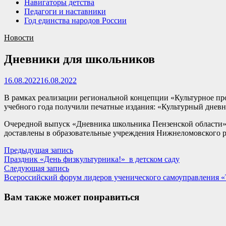
Навигаторы детства
Педагоги и наставники
Год единства народов России
Новости
Дневники для школьников
16.08.2022
16.08.2022
В рамках реализации региональной концепции «Культурное пр
учебного года получили печатные издания: «Культурный днев
Очередной выпуск «Дневника школьника Пензенской области» п
доставлены в образовательные учреждения Нижнеломовского р
Навигация
Предыдущая
Предыдущая запись
запись:
Праздник «День физкультурника!» в детском саду
по
Следующая
Следующая запись
записям
запись:
Всероссийский форум лидеров ученического самоуправления 
Вам также может понравиться