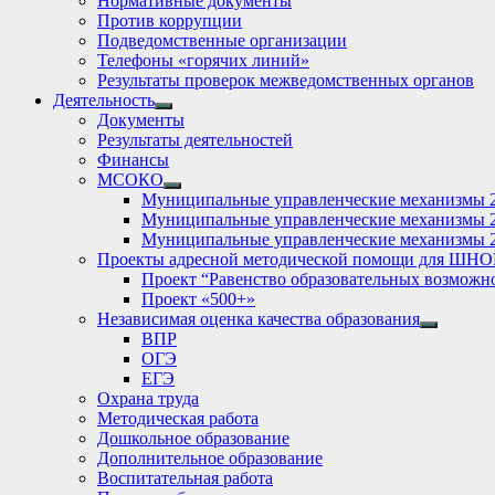
Нормативные документы
Против коррупции
Подведомственные организации
Телефоны «горячих линий»
Результаты проверок межведомственных органов
Деятельность
Show
Документы
sub
Результаты деятельностей
menu
Финансы
МСОКО
Show
Муниципальные управленческие механизмы 
sub
Муниципальные управленческие механизмы 
menu
Муниципальные управленческие механизмы 
Проекты адресной методической помощи для ШНО
Проект “Равенство образовательных возможн
Проект «500+»
Независимая оценка качества образования
Show
ВПР
sub
ОГЭ
menu
ЕГЭ
Охрана труда
Методическая работа
Дошкольное образование
Дополнительное образование
Воспитательная работа