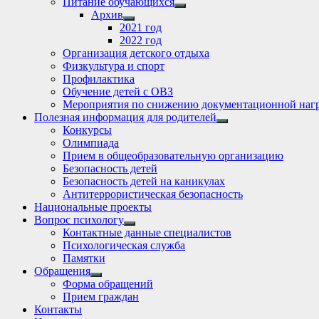
Питание обучающихся
Show
Архив
sub
Show
2021 год
menu
sub
2022 год
menu
Организация детского отдыха
Физкультура и спорт
Профилактика
Обучение детей с ОВЗ
Мероприятия по снижению документационной нагр
Полезная информация для родителей
Show
Конкурсы
sub
Олимпиада
menu
Прием в общеобразовательную организацию
Безопасность детей
Безопасность детей на каникулах
Антитеррористическая безопасность
Национальные проекты
Вопрос психологу
Show
Контактные данные специалистов
sub
Психологическая служба
menu
Памятки
Обращения
Show
Форма обращений
sub
Прием граждан
menu
Контакты