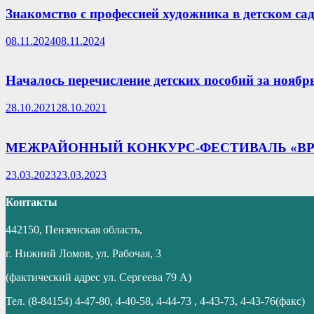
Знакомство с профессией художника в детском са
08.11.2024
08.11.2024
Началось перечисление детских пособий за ноябрь
28.10.2021
28.10.2021
МЕЖРАЙОННЫЙ КОНКУРС-ФЕСТИВАЛЬ «ВР
23.03.2023
23.03.2023
Контакты
442150, Пензенская область,
г. Нижний Ломов, ул. Рабочая, 3
(фактический адрес ул. Сергеева 79 А)
Тел. (8-84154) 4-47-80, 4-40-58, 4-44-73 , 4-43-73, 4-43-76(факс)