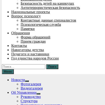
Безопасность детей на каникулах
Антитеррористическая безопасность
Национальные проекты
Вопрос психологу
Контактные данные специалистов
Психологическая служба
Памятки
Обращения
Форма обращений
Прием граждан
Контакты
Навигаторы детства
Педагоги и наставники
Год единства народов России
Найти:
Меню
Новости
Show
Фотогалерея
sub
Видеогалерея
menu
Об Управлении
Show
Руководство
sub
Структура
menu