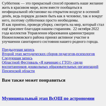
Субботник — это прекрасный способ проявить наше желание
жить в красивом мире, всем вместе пообщаться в
неофициальной обстановке на открытом воздухе в осенний
денёк, ведь порядок должен быть как в человеке, так и вокруг
него, поэтому субботники просто необходимы.
И как приятно, проведя уборку, смотреть на мир, который стал
ещё красивее благодаря нашим стараниям. 22 октября 2022
года коллектив Управления образования администрации
Нижнеломовского района принял активное участие в
улучшении санитарного состояния нашего родного города.
Навигация
Предыдущая
Предыдущая запись
запись:
Второй этап методических сборов педагогов-психологов
по
Следующая
Следующая запись
записям
запись:
Областной Фестиваль «Я начинаю с ГТО!» среди
воспитанников дошкольных образовательных организаций
Пензенской области
Вам также может понравиться
Муниципальный этап ВсОШ по астрономии