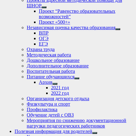
Проекты адресной методической помощи для
ШНОР
Show
Проект “Равенство образовательных
sub
возможностей”
menu
Проект «500+»
Независимая оценка качества образования
Show
ВПР
sub
ОГЭ
menu
ЕГЭ
Охрана труда
Методическая работа
Дошкольное образование
Дополнительное образование
Воспитательная работа
Питание обучающихся
Show
Архив
sub
Show
2021 год
menu
sub
2022 год
menu
Организация детского отдыха
Физкультура и спорт
Профилактика
Обучение детей с ОВЗ
Мероприятия по снижению документационной
нагрузки педагогических работников
Полезная информация для родителей
Show