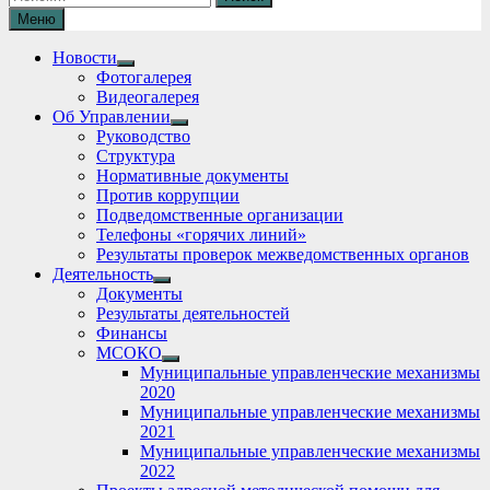
Меню
Новости
Show
Фотогалерея
sub
Видеогалерея
menu
Об Управлении
Show
Руководство
sub
Структура
menu
Нормативные документы
Против коррупции
Подведомственные организации
Телефоны «горячих линий»
Результаты проверок межведомственных органов
Деятельность
Show
Документы
sub
Результаты деятельностей
menu
Финансы
МСОКО
Show
Муниципальные управленческие механизмы
sub
2020
menu
Муниципальные управленческие механизмы
2021
Муниципальные управленческие механизмы
2022