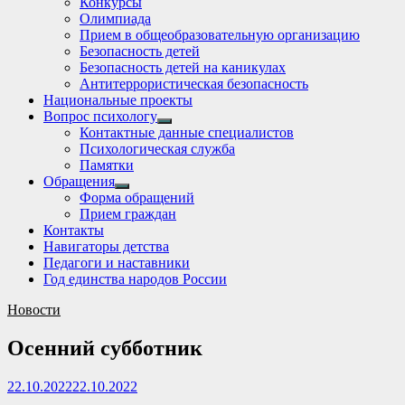
Конкурсы
sub
Олимпиада
menu
Прием в общеобразовательную организацию
Безопасность детей
Безопасность детей на каникулах
Антитеррористическая безопасность
Национальные проекты
Вопрос психологу
Show
Контактные данные специалистов
sub
Психологическая служба
menu
Памятки
Обращения
Show
Форма обращений
sub
Прием граждан
menu
Контакты
Навигаторы детства
Педагоги и наставники
Год единства народов России
Новости
Осенний субботник
22.10.2022
22.10.2022