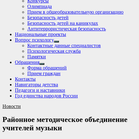
Конкурсы
sub
Олимпиада
menu
Прием в общеобразовательную организацию
Безопасность детей
Безопасность детей на каникулах
Антитеррористическая безопасность
Национальные проекты
Вопрос психологу
Show
Контактные данные специалистов
sub
Психологическая служба
menu
Памятки
Обращения
Show
Форма обращений
sub
Прием граждан
menu
Контакты
Навигаторы детства
Педагоги и наставники
Год единства народов России
Новости
Районное методическое объединение
учителей музыки