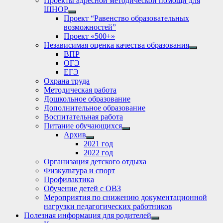
Проекты адресной методической помощи для
ШНОР
Show
Проект “Равенство образовательных
sub
возможностей”
menu
Проект «500+»
Независимая оценка качества образования
Show
ВПР
sub
ОГЭ
menu
ЕГЭ
Охрана труда
Методическая работа
Дошкольное образование
Дополнительное образование
Воспитательная работа
Питание обучающихся
Show
Архив
sub
Show
2021 год
menu
sub
2022 год
menu
Организация детского отдыха
Физкультура и спорт
Профилактика
Обучение детей с ОВЗ
Мероприятия по снижению документационной
нагрузки педагогических работников
Полезная информация для родителей
Show