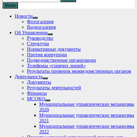
Меню
Новости
Show
Фотогалерея
sub
Видеогалерея
menu
Об Управлении
Show
Руководство
sub
Структура
menu
Нормативные документы
Против коррупции
Подведомственные организации
Телефоны «горячих линий»
Результаты проверок межведомственных органов
Деятельность
Show
Документы
sub
Результаты деятельностей
menu
Финансы
МСОКО
Show
Муниципальные управленческие механизмы
sub
2020
menu
Муниципальные управленческие механизмы
2021
Муниципальные управленческие механизмы
2022