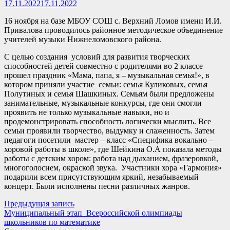
17.11.2022
17.11.2022
16 ноября на базе МБОУ СОШ с. Верхний Ломов имени И.И.
Привалова проводилось районное методическое объединение
учителей музыки Нижнеломовского района.
С целью создания условий для развития творческих
способностей детей совместно с родителями во 2 классе
прошел праздник «Мама, папа, я – музыкальная семья!», в
котором приняли участие семьи: семья Куликовых, семья
Полутиных и семья Шашкиных. Семьям были предложены
занимательные, музыкальные конкурсы, где они смогли
проявить не только музыкальные навыки, но и
продемонстрировать способность логически мыслить. Все
семьи проявили творчество, выдумку и слаженность. Затем
педагоги посетили мастер – класс «Специфика вокально –
хоровой работы в школе», где Шейкина О.А показала методы
работы с детским хором: работа над дыханием, фразеровкой,
многоголосием, окраской звука. Участники хора «Гармония»
подарили всем присутствующим яркий, незабываемый
концерт. Были исполнены песни различных жанров.
Навигация
Предыдущая
Предыдущая запись
запись:
Муниципальный этап Всероссийской олимпиады
по
школьников по математике