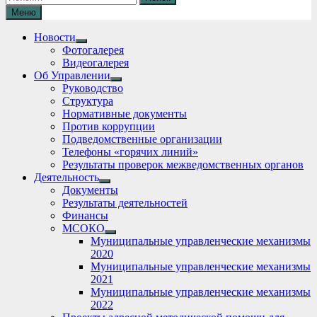
Меню
Новости
Show
Фотогалерея
sub
Видеогалерея
menu
Об Управлении
Show
Руководство
sub
Структура
menu
Нормативные документы
Против коррупции
Подведомственные организации
Телефоны «горячих линий»
Результаты проверок межведомственных органов
Деятельность
Show
Документы
sub
Результаты деятельностей
menu
Финансы
МСОКО
Show
Муниципальные управленческие механизмы
sub
2020
menu
Муниципальные управленческие механизмы
2021
Муниципальные управленческие механизмы
2022