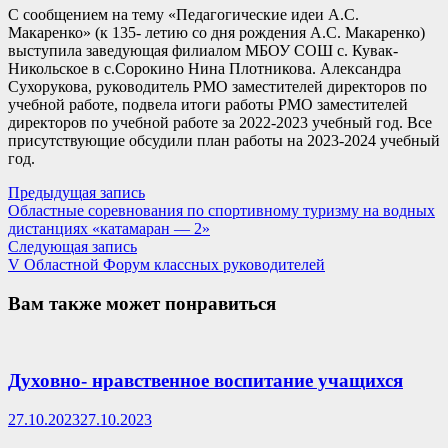
С сообщением на тему «Педагогические идеи А.С.
Макаренко» (к 135- летию со дня рождения А.С. Макаренко)
выступила заведующая филиалом МБОУ СОШ с. Кувак-
Никольское в с.Сорокино Нина Плотникова. Александра
Сухорукова, руководитель РМО заместителей директоров по
учебной работе, подвела итоги работы РМО заместителей
директоров по учебной работе за 2022-2023 учебный год. Все
присутствующие обсудили план работы на 2023-2024 учебный
год.
Навигация
Предыдущая
Предыдущая запись
запись:
Областные соревнования по спортивному туризму на водных
по
дистанциях «катамаран — 2»
записям
Следующая
Следующая запись
запись:
V Областной Форум классных руководителей
Вам также может понравиться
Духовно- нравственное воспитание учащихся
27.10.2023
27.10.2023