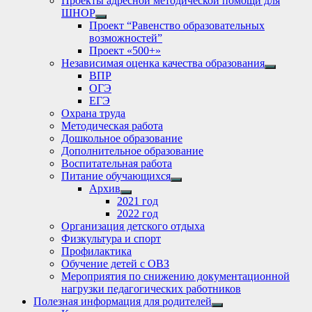
Проекты адресной методической помощи для
ШНОР
Show
Проект “Равенство образовательных
sub
возможностей”
menu
Проект «500+»
Независимая оценка качества образования
Show
ВПР
sub
ОГЭ
menu
ЕГЭ
Охрана труда
Методическая работа
Дошкольное образование
Дополнительное образование
Воспитательная работа
Питание обучающихся
Show
Архив
sub
Show
2021 год
menu
sub
2022 год
menu
Организация детского отдыха
Физкультура и спорт
Профилактика
Обучение детей с ОВЗ
Мероприятия по снижению документационной
нагрузки педагогических работников
Полезная информация для родителей
Show