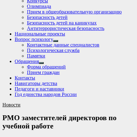
Конкурсы
sub
Олимпиада
menu
Прием в общеобразовательную организацию
Безопасность детей
Безопасность детей на каникулах
Антитеррористическая безопасность
Национальные проекты
Вопрос психологу
Show
Контактные данные специалистов
sub
Психологическая служба
menu
Памятки
Обращения
Show
Форма обращений
sub
Прием граждан
menu
Контакты
Навигаторы детства
Педагоги и наставники
Год единства народов России
Новости
РМО заместителей директоров по
учебной работе