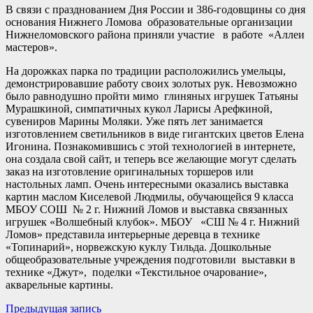
В связи с празднованием Дня России и 386-годовщины со дня
основания Нижнего Ломова образовательные организации
Нижнеломовского района приняли участие в работе «Аллеи
мастеров».
На дорожках парка по традиции расположились умельцы,
демонстрировавшие работу своих золотых рук. Невозможно
было равнодушно пройти мимо глиняных игрушек Татьяны
Мурашкиной, симпатичных кукол Ларисы Арефкиной,
сувениров Марины Моляки. Уже пять лет занимается
изготовлением светильников в виде гигантских цветов Елена
Игонина. Познакомившись с этой технологией в интернете,
она создала свой сайт, и теперь все желающие могут сделать
заказ на изготовление оригинальных торшеров или
настольных ламп. Очень интересными оказались выставка
картин маслом Киселевой Людмилы, обучающейся 9 класса
МБОУ СОШ № 2 г. Нижний Ломов и выставка связанных
игрушек «Волшебный клубок». МБОУ «СШ № 4 г. Нижний
Ломов» представила интерьерные деревца в технике
«Топинарий», норвежскую куклу Тильда. Дошкольные
общеобразовательные учреждения подготовили выставки в
технике «Джут», поделки «Текстильное очарование»,
акварельные картины.
Навигация
Предыдущая
Предыдущая запись