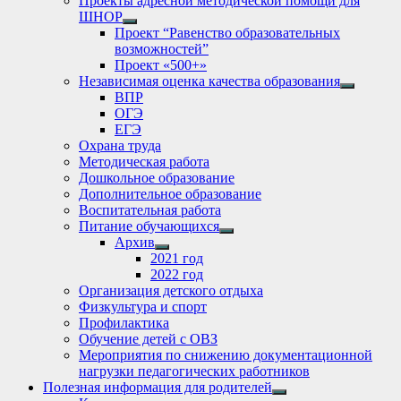
Проекты адресной методической помощи для
ШНОР
Show
Проект “Равенство образовательных
sub
возможностей”
menu
Проект «500+»
Независимая оценка качества образования
Show
ВПР
sub
ОГЭ
menu
ЕГЭ
Охрана труда
Методическая работа
Дошкольное образование
Дополнительное образование
Воспитательная работа
Питание обучающихся
Show
Архив
sub
Show
2021 год
menu
sub
2022 год
menu
Организация детского отдыха
Физкультура и спорт
Профилактика
Обучение детей с ОВЗ
Мероприятия по снижению документационной
нагрузки педагогических работников
Полезная информация для родителей
Show