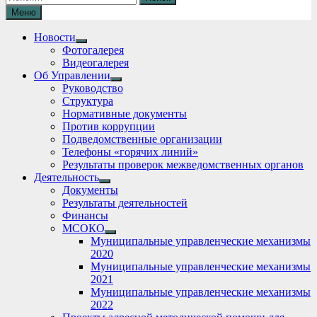
Меню
Новости
Show
Фотогалерея
sub
Видеогалерея
menu
Об Управлении
Show
Руководство
sub
Структура
menu
Нормативные документы
Против коррупции
Подведомственные организации
Телефоны «горячих линий»
Результаты проверок межведомственных органов
Деятельность
Show
Документы
sub
Результаты деятельностей
menu
Финансы
МСОКО
Show
Муниципальные управленческие механизмы
sub
2020
menu
Муниципальные управленческие механизмы
2021
Муниципальные управленческие механизмы
2022