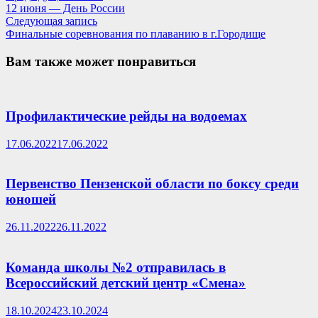
запись:
12 июня — День России
по
Следующая
Следующая запись
записям
запись:
Финальные соревнования по плаванию в г.Городище
Вам также может понравиться
Профилактические рейды на водоемах
17.06.2022
17.06.2022
Первенство Пензенской области по боксу среди
юношей
26.11.2022
26.11.2022
Команда школы №2 отправилась в
Всероссийский детский центр «Смена»
18.10.2024
23.10.2024