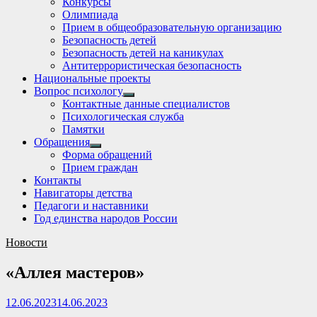
Конкурсы
sub
Олимпиада
menu
Прием в общеобразовательную организацию
Безопасность детей
Безопасность детей на каникулах
Антитеррористическая безопасность
Национальные проекты
Вопрос психологу
Show
Контактные данные специалистов
sub
Психологическая служба
menu
Памятки
Обращения
Show
Форма обращений
sub
Прием граждан
menu
Контакты
Навигаторы детства
Педагоги и наставники
Год единства народов России
Новости
«Аллея мастеров»
12.06.2023
14.06.2023