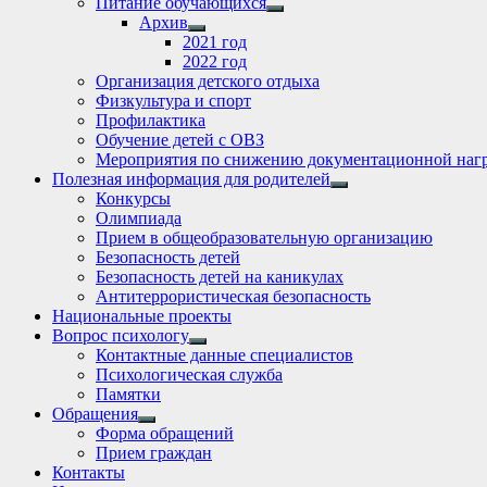
Питание обучающихся
Show
Архив
sub
Show
2021 год
menu
sub
2022 год
menu
Организация детского отдыха
Физкультура и спорт
Профилактика
Обучение детей с ОВЗ
Мероприятия по снижению документационной нагр
Полезная информация для родителей
Show
Конкурсы
sub
Олимпиада
menu
Прием в общеобразовательную организацию
Безопасность детей
Безопасность детей на каникулах
Антитеррористическая безопасность
Национальные проекты
Вопрос психологу
Show
Контактные данные специалистов
sub
Психологическая служба
menu
Памятки
Обращения
Show
Форма обращений
sub
Прием граждан
menu
Контакты