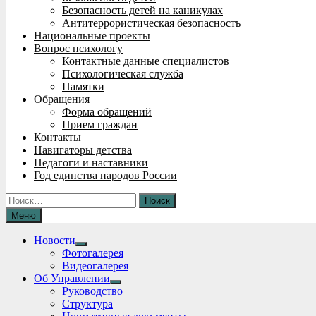
Безопасность детей на каникулах
Антитеррористическая безопасность
Национальные проекты
Вопрос психологу
Контактные данные специалистов
Психологическая служба
Памятки
Обращения
Форма обращений
Прием граждан
Контакты
Навигаторы детства
Педагоги и наставники
Год единства народов России
Найти:
Меню
Новости
Show
Фотогалерея
sub
Видеогалерея
menu
Об Управлении
Show
Руководство
sub
Структура
menu