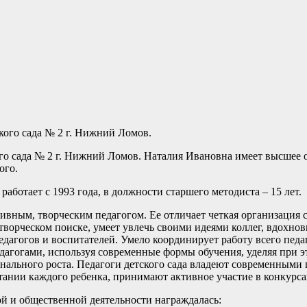
кого сада № 2 г. Нижний Ломов.
 сада № 2 г. Нижний Ломов. Наталия Ивановна имеет высшее о
ого.
ботает с 1993 года, в должности старшего методиста – 15 лет.
ивным, творческим педагогом. Ее отличает четкая организация 
творческом поиске, умеет увлечь своими идеями коллег, вдохно
едагогов и воспитателей. Умело координирует работу всего пед
едагогами, используя современные формы обучения, уделяя при
ального роста. Педагоги детского сада владеют современными 
ании каждого ребенка, принимают активное участие в конкурса
ной и общественной деятельности награждалась: