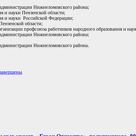
я администрации Нижнеломовского района;
я и науки Пензенской области;
ия и науки Российской Федерации;
Пензенской области;
рганизации профсоюза работников народного образования и нау
я администрации Нижнеломовского района;
я администрации Нижнеломовского района.
 завершены