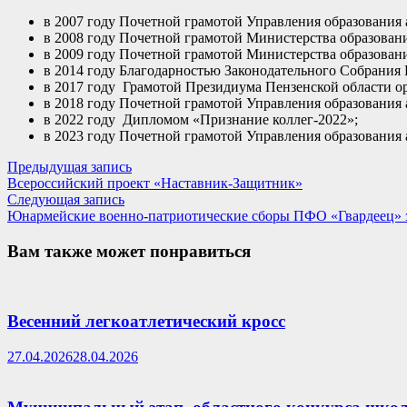
в 2007 году Почетной грамотой Управления образовани
в 2008 году Почетной грамотой Министерства образовани
в 2009 году Почетной грамотой Министерства образован
в 2014 году Благодарностью Законодательного Собрания 
в 2017 году Грамотой Президиума Пензенской области о
в 2018 году Почетной грамотой Управления образовани
в 2022 году Дипломом «Признание коллег-2022»;
в 2023 году Почетной грамотой Управления образовани
Навигация
Предыдущая
Предыдущая запись
запись:
Всероссийский проект «Наставник-Защитник»
по
Следующая
Следующая запись
записям
запись:
Юнармейские военно-патриотические сборы ПФО «Гвардеец»
Вам также может понравиться
Весенний легкоатлетический кросс
27.04.2026
28.04.2026