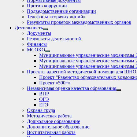
Нормативные документы
Против коррупции
Подведомственные организации
Телефоны «горячих линий»
Результаты проверок межведомственных органов
Деятельность
Show
Документы
sub
Результаты деятельностей
menu
Финансы
МСОКО
Show
Муниципальные управленческие механизмы 
sub
Муниципальные управленческие механизмы 
menu
Муниципальные управленческие механизмы 
Проекты адресной методической помощи для ШНО
Проект “Равенство образовательных возможн
Проект «500+»
Независимая оценка качества образования
Show
ВПР
sub
ОГЭ
menu
ЕГЭ
Охрана труда
Методическая работа
Дошкольное образование
Дополнительное образование
Воспитательная работа