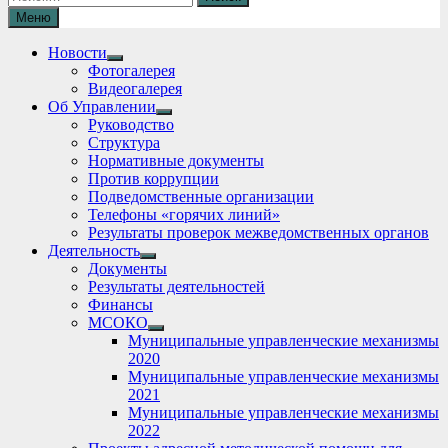
Меню
Новости
Show
Фотогалерея
sub
Видеогалерея
menu
Об Управлении
Show
Руководство
sub
Структура
menu
Нормативные документы
Против коррупции
Подведомственные организации
Телефоны «горячих линий»
Результаты проверок межведомственных органов
Деятельность
Show
Документы
sub
Результаты деятельностей
menu
Финансы
МСОКО
Show
Муниципальные управленческие механизмы
sub
2020
menu
Муниципальные управленческие механизмы
2021
Муниципальные управленческие механизмы
2022