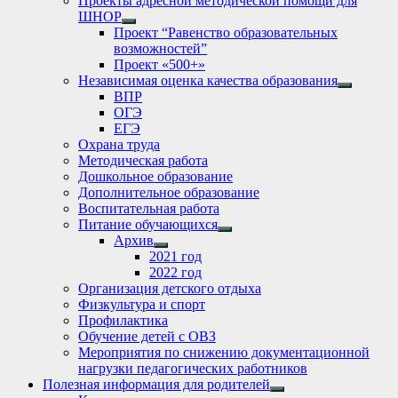
Проекты адресной методической помощи для
ШНОР
Show
Проект “Равенство образовательных
sub
возможностей”
menu
Проект «500+»
Независимая оценка качества образования
Show
ВПР
sub
ОГЭ
menu
ЕГЭ
Охрана труда
Методическая работа
Дошкольное образование
Дополнительное образование
Воспитательная работа
Питание обучающихся
Show
Архив
sub
Show
2021 год
menu
sub
2022 год
menu
Организация детского отдыха
Физкультура и спорт
Профилактика
Обучение детей с ОВЗ
Мероприятия по снижению документационной
нагрузки педагогических работников
Полезная информация для родителей
Show