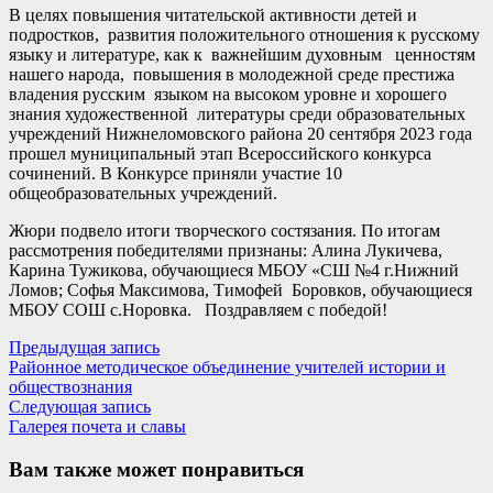
В целях повышения читательской активности детей и
подростков, развития положительного отношения к русскому
языку и литературе, как к важнейшим духовным ценностям
нашего народа, повышения в молодежной среде престижа
владения русским языком на высоком уровне и хорошего
знания художественной литературы среди образовательных
учреждений Нижнеломовского района 20 сентября 2023 года
прошел муниципальный этап Всероссийского конкурса
сочинений. В Конкурсе приняли участие 10
общеобразовательных учреждений.
Жюри подвело итоги творческого состязания. По итогам
рассмотрения победителями признаны: Алина Лукичева,
Карина Тужикова, обучающиеся МБОУ «СШ №4 г.Нижний
Ломов; Софья Максимова, Тимофей Боровков, обучающиеся
МБОУ СОШ с.Норовка. Поздравляем с победой!
Навигация
Предыдущая
Предыдущая запись
запись:
Районное методическое объединение учителей истории и
по
обществознания
записям
Следующая
Следующая запись
запись:
Галерея почета и славы
Вам также может понравиться