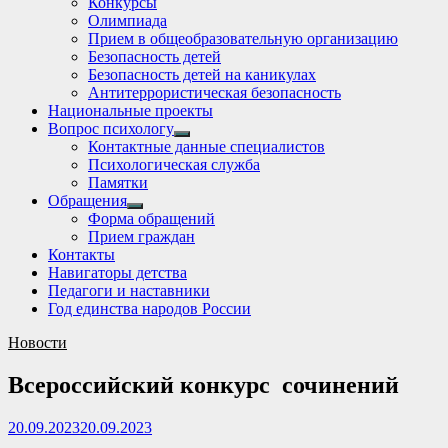
Конкурсы
sub
Олимпиада
menu
Прием в общеобразовательную организацию
Безопасность детей
Безопасность детей на каникулах
Антитеррористическая безопасность
Национальные проекты
Вопрос психологу
Show
Контактные данные специалистов
sub
Психологическая служба
menu
Памятки
Обращения
Show
Форма обращений
sub
Прием граждан
menu
Контакты
Навигаторы детства
Педагоги и наставники
Год единства народов России
Новости
Всероссийский конкурс сочинений
20.09.2023
20.09.2023