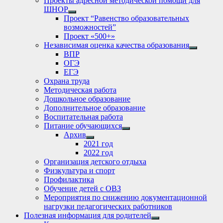
Проекты адресной методической помощи для
ШНОР
Show
Проект “Равенство образовательных
sub
возможностей”
menu
Проект «500+»
Независимая оценка качества образования
Show
ВПР
sub
ОГЭ
menu
ЕГЭ
Охрана труда
Методическая работа
Дошкольное образование
Дополнительное образование
Воспитательная работа
Питание обучающихся
Show
Архив
sub
Show
2021 год
menu
sub
2022 год
menu
Организация детского отдыха
Физкультура и спорт
Профилактика
Обучение детей с ОВЗ
Мероприятия по снижению документационной
нагрузки педагогических работников
Полезная информация для родителей
Show