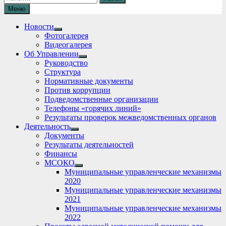
Меню
Новости
Show
Фотогалерея
sub
Видеогалерея
menu
Об Управлении
Show
Руководство
sub
Структура
menu
Нормативные документы
Против коррупции
Подведомственные организации
Телефоны «горячих линий»
Результаты проверок межведомственных органов
Деятельность
Show
Документы
sub
Результаты деятельностей
menu
Финансы
МСОКО
Show
Муниципальные управленческие механизмы
sub
2020
menu
Муниципальные управленческие механизмы
2021
Муниципальные управленческие механизмы
2022