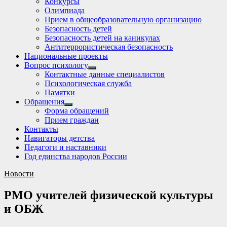
Конкурсы
sub
Олимпиада
menu
Прием в общеобразовательную организацию
Безопасность детей
Безопасность детей на каникулах
Антитеррористическая безопасность
Национальные проекты
Вопрос психологу
Show
Контактные данные специалистов
sub
Психологическая служба
menu
Памятки
Обращения
Show
Форма обращений
sub
Прием граждан
menu
Контакты
Навигаторы детства
Педагоги и наставники
Год единства народов России
Новости
РМО учителей физической культуры
и ОБЖ