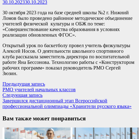
30.10.2023
30.10.2023
30 октября 2023 года на базе средней школы №2 г. Нижний
Ломов было проведено районное методическое объединение
учителей физической культуры и ОБЖ по теме:
«Совершенствование качества образования в условиях
реализации обновленных ФГОС».
Открытый урок по баскетболу провел учитель физкультуры
Алексей Носов. О деятельности школьного спортивного
клуба рассказала заместитель директора по воспитательной
работе Яна Бессонова. Технологию работы с «Конструктором
рабочих программ» показал руководитель РМО Сергей
Зюзин.
Навигация
Предыдущая
Предыдущая запись
запись:
РМО учителей начальных классов
по
Следующая
Следующая запись
записям
запись:
Завершился дистанционный этап Всероссийской
профессиональной олимпиады «Хранители русского языка»
Вам также может понравиться