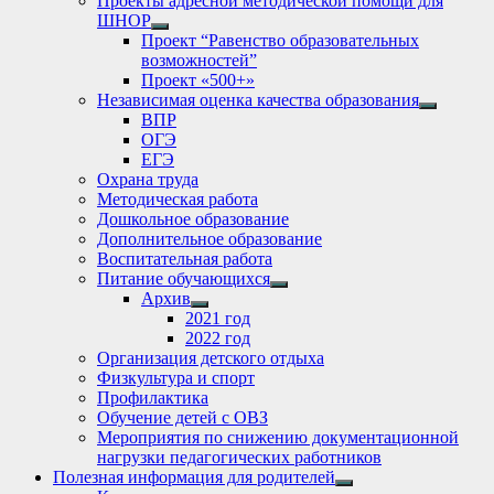
Проекты адресной методической помощи для
ШНОР
Show
Проект “Равенство образовательных
sub
возможностей”
menu
Проект «500+»
Независимая оценка качества образования
Show
ВПР
sub
ОГЭ
menu
ЕГЭ
Охрана труда
Методическая работа
Дошкольное образование
Дополнительное образование
Воспитательная работа
Питание обучающихся
Show
Архив
sub
Show
2021 год
menu
sub
2022 год
menu
Организация детского отдыха
Физкультура и спорт
Профилактика
Обучение детей с ОВЗ
Мероприятия по снижению документационной
нагрузки педагогических работников
Полезная информация для родителей
Show