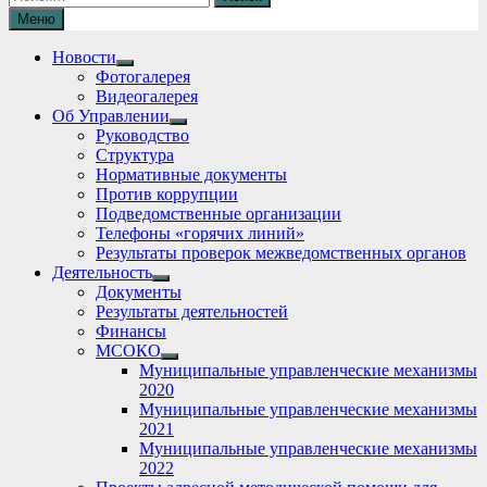
Меню
Новости
Show
Фотогалерея
sub
Видеогалерея
menu
Об Управлении
Show
Руководство
sub
Структура
menu
Нормативные документы
Против коррупции
Подведомственные организации
Телефоны «горячих линий»
Результаты проверок межведомственных органов
Деятельность
Show
Документы
sub
Результаты деятельностей
menu
Финансы
МСОКО
Show
Муниципальные управленческие механизмы
sub
2020
menu
Муниципальные управленческие механизмы
2021
Муниципальные управленческие механизмы
2022