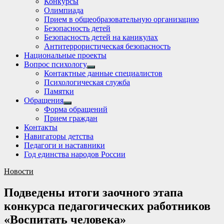
Конкурсы
sub
Олимпиада
menu
Прием в общеобразовательную организацию
Безопасность детей
Безопасность детей на каникулах
Антитеррористическая безопасность
Национальные проекты
Вопрос психологу
Show
Контактные данные специалистов
sub
Психологическая служба
menu
Памятки
Обращения
Show
Форма обращений
sub
Прием граждан
menu
Контакты
Навигаторы детства
Педагоги и наставники
Год единства народов России
Новости
Подведены итоги заочного этапа
конкурса педагогических работников
«Воспитать человека»