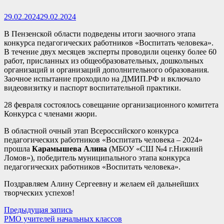
29.02.2024
29.02.2024
В Пензенской области подведены итоги заочного этапа
конкурса педагогических работников «Воспитать человека».
В течение двух месяцев эксперты проводили оценку более 60
работ, присланных из общеобразовательных, дошкольных
организаций и организаций дополнительного образования.
Заочное испытание проходило на ДМИП.РФ и включало
видеовизитку и паспорт воспитательной практики.
28 февраля состоялось совещание организационного комитета
Конкурса с членами жюри.
В областной очный этап Всероссийского конкурса
педагогических работников «Воспитать человека – 2024»
прошла
Карамышева Алина
(МБОУ «СШ №4 г.Нижний
Ломов»), победитель муниципального этапа конкурса
педагогических работников «Воспитать человека».
Поздравляем Алину Сергеевну и желаем ей дальнейших
творческих успехов!
Навигация
Предыдущая
Предыдущая запись
запись:
РМО учителей начальных классов