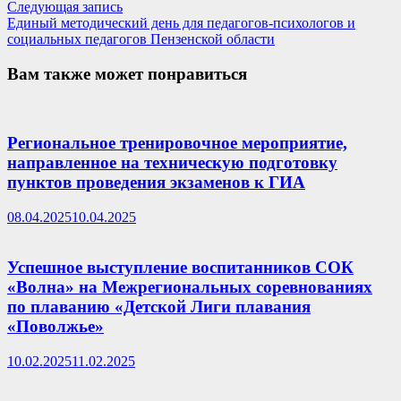
по
Следующая
Следующая запись
записям
запись:
Единый методический день для педагогов-психологов и
социальных педагогов Пензенской области
Вам также может понравиться
Региональное тренировочное мероприятие,
направленное на техническую подготовку
пунктов проведения экзаменов к ГИА
08.04.2025
10.04.2025
Успешное выступление воспитанников СОК
«Волна» на Межрегиональных соревнованиях
по плаванию «Детской Лиги плавания
«Поволжье»
10.02.2025
11.02.2025