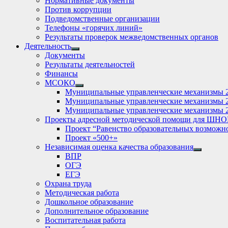
Нормативные документы
Против коррупции
Подведомственные организации
Телефоны «горячих линий»
Результаты проверок межведомственных органов
Деятельность
Show
Документы
sub
Результаты деятельностей
menu
Финансы
МСОКО
Show
Муниципальные управленческие механизмы 
sub
Муниципальные управленческие механизмы 
menu
Муниципальные управленческие механизмы 
Проекты адресной методической помощи для ШНО
Проект “Равенство образовательных возможн
Проект «500+»
Независимая оценка качества образования
Show
ВПР
sub
ОГЭ
menu
ЕГЭ
Охрана труда
Методическая работа
Дошкольное образование
Дополнительное образование
Воспитательная работа