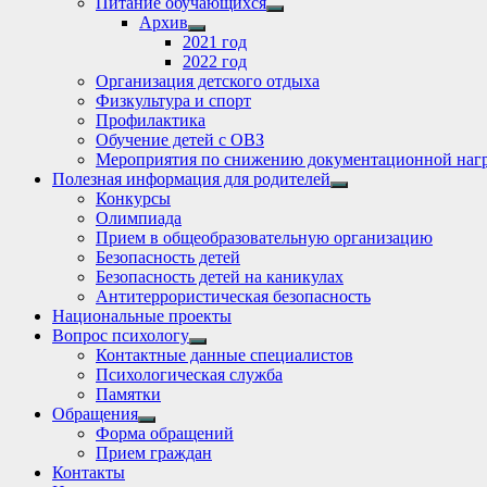
Питание обучающихся
Show
Архив
sub
Show
2021 год
menu
sub
2022 год
menu
Организация детского отдыха
Физкультура и спорт
Профилактика
Обучение детей с ОВЗ
Мероприятия по снижению документационной нагр
Полезная информация для родителей
Show
Конкурсы
sub
Олимпиада
menu
Прием в общеобразовательную организацию
Безопасность детей
Безопасность детей на каникулах
Антитеррористическая безопасность
Национальные проекты
Вопрос психологу
Show
Контактные данные специалистов
sub
Психологическая служба
menu
Памятки
Обращения
Show
Форма обращений
sub
Прием граждан
menu
Контакты