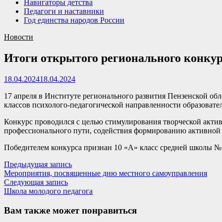
Навигаторы детства
Педагоги и наставники
Год единства народов России
Новости
Итоги открытого регионального конкур
18.04.2024
18.04.2024
17 апреля в Институте регионального развития Пензенской об
классов психолого-педагогической направленности образовате
Конкурс проводился с целью стимулирования творческой актив
профессионального пути, содействия формированию активной ж
Победителем конкурса признан 10 «А» класс средней школы №
Навигация
Предыдущая
Предыдущая запись
запись:
Мероприятия, посвященные дню местного самоуправления
по
Следующая
Следующая запись
записям
запись:
Школа молодого педагога
Вам также может понравиться