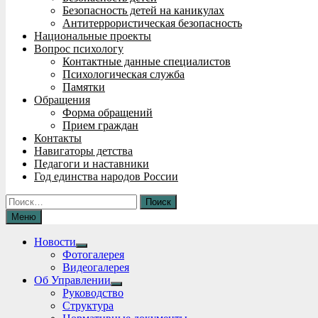
Безопасность детей на каникулах
Антитеррористическая безопасность
Национальные проекты
Вопрос психологу
Контактные данные специалистов
Психологическая служба
Памятки
Обращения
Форма обращений
Прием граждан
Контакты
Навигаторы детства
Педагоги и наставники
Год единства народов России
Найти:
Меню
Новости
Show
Фотогалерея
sub
Видеогалерея
menu
Об Управлении
Show
Руководство
sub
Структура
menu