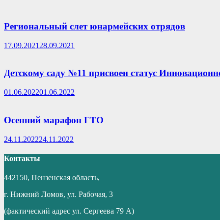
Региональный слет юнармейских отрядов
17.09.2021
28.09.2021
Детскому саду №11 присвоен статус Инновацион
01.06.2022
01.06.2022
Осенний марафон ГТО
24.11.2022
24.11.2022
Контакты
442150, Пензенская область,
г. Нижний Ломов, ул. Рабочая, 3
(фактический адрес ул. Сергеева 79 А)