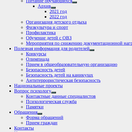
Питание обучающихся
Show
Архив
sub
Show
2021 год
menu
sub
2022 год
menu
Организация детского отдыха
Физкультура и спорт
Профилактика
Обучение детей с ОВЗ
Мероприятия по снижению документационной нагр
Полезная информация для родителей
Show
Конкурсы
sub
Олимпиада
menu
Прием в общеобразовательную организацию
Безопасность детей
Безопасность детей на каникулах
Антитеррористическая безопасность
Национальные проекты
Вопрос психологу
Show
Контактные данные специалистов
sub
Психологическая служба
menu
Памятки
Обращения
Show
Форма обращений
sub
Прием граждан
menu
Контакты