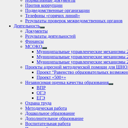
Нормативные документы
Против коррупции
Подведомственные организации
Телефоны «горячих линий»
Результаты проверок межведомственных органов
Деятельность
Show
Документы
sub
Результаты деятельностей
menu
Финансы
МСОКО
Show
Муниципальные управленческие механизмы 
sub
Муниципальные управленческие механизмы 
menu
Муниципальные управленческие механизмы 
Проекты адресной методической помощи для ШНО
Проект “Равенство образовательных возможн
Проект «500+»
Независимая оценка качества образования
Show
ВПР
sub
ОГЭ
menu
ЕГЭ
Охрана труда
Методическая работа
Дошкольное образование
Дополнительное образование
Воспитательная работа