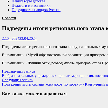
Навигаторы детства
Педагоги и наставники
Год единства народов России
Новости
Подведены итоги регионального этапа 
22.04.2024
23.04.2024
Подведены итоги регионального этапа конкурса школьных музе
В номинации «Музей образовательной организации призёром с
В номинации «Лучший экскурсовод музея» призером стала Про
Навигация
Предыдущая
Предыдущая запись
запись:
В образовательных учреждениях прошли мероприятия, посвящ
по
Следующая
Следующая запись
записям
запись:
Подведены итоги онлайн-конкурсов по проекту «Культурный 
Вам также может понравиться