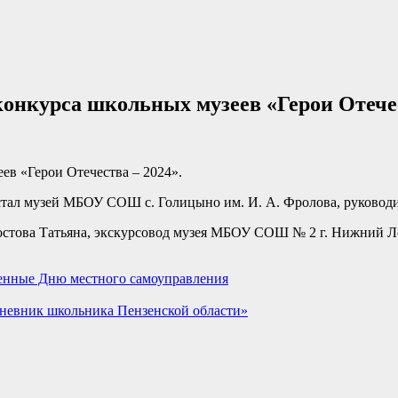
конкурса школьных музеев «Герои Отечес
ев «Герои Отечества – 2024».
тал музей МБОУ СОШ с. Голицыно им. И. А. Фролова, руководи
стова Татьяна, экскурсовод музея МБОУ СОШ № 2 г. Нижний Ло
енные Дню местного самоуправления
дневник школьника Пензенской области»