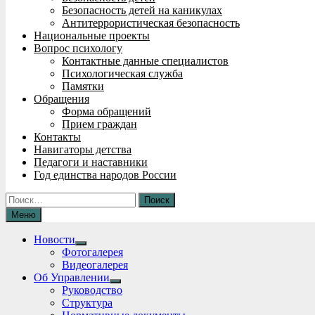
Безопасность детей на каникулах
Антитеррористическая безопасность
Национальные проекты
Вопрос психологу
Контактные данные специалистов
Психологическая служба
Памятки
Обращения
Форма обращений
Прием граждан
Контакты
Навигаторы детства
Педагоги и наставники
Год единства народов России
Найти:
Меню
Новости
Show
Фотогалерея
sub
Видеогалерея
menu
Об Управлении
Show
Руководство
sub
Структура
menu