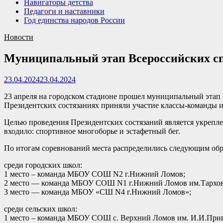
Навигаторы детства
Педагоги и наставники
Год единства народов России
Новости
Муниципальный этап Всероссийских сп
23.04.2024
23.04.2024
23 апреля на городском стадионе прошел муниципальный этап 
Президентских состязаниях приняли участие классы-команды и
Целью проведения Президентских состязаний является укрепле
входило: спортивное многоборье и эстафетный бег.
По итогам соревнований места распределились следующим обр
среди городских школ:
1 место – команда МБОУ СОШ N2 г.Нижний Ломов;
2 место — команда МБОУ СОШ N1 г.Нижний Ломов им.Тархов
3 место — команда МБОУ «СШ N4 г.Нижний Ломов»;
среди сельских школ:
1 место – команда МБОУ СОШ с. Верхний Ломов им. И.И.Прив