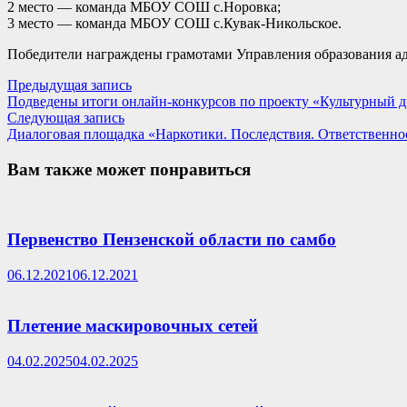
2 место — команда МБОУ СОШ с.Норовка;
3 место — команда МБОУ СОШ с.Кувак-Никольское.
Победители награждены грамотами Управления образования а
Навигация
Предыдущая
Предыдущая запись
запись:
Подведены итоги онлайн-конкурсов по проекту «Культурный 
по
Следующая
Следующая запись
записям
запись:
Диалоговая площадка «Наркотики. Последствия. Ответственно
Вам также может понравиться
Первенство Пензенской области по самбо
06.12.2021
06.12.2021
Плетение маскировочных сетей
04.02.2025
04.02.2025