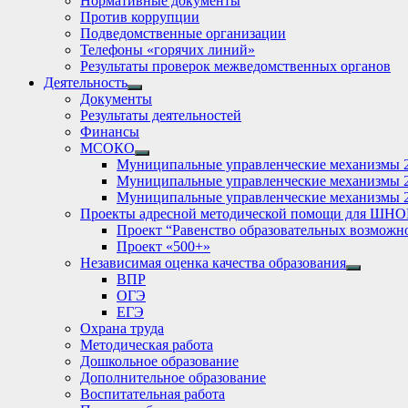
Нормативные документы
Против коррупции
Подведомственные организации
Телефоны «горячих линий»
Результаты проверок межведомственных органов
Деятельность
Show
Документы
sub
Результаты деятельностей
menu
Финансы
МСОКО
Show
Муниципальные управленческие механизмы 
sub
Муниципальные управленческие механизмы 
menu
Муниципальные управленческие механизмы 
Проекты адресной методической помощи для ШНО
Проект “Равенство образовательных возможн
Проект «500+»
Независимая оценка качества образования
Show
ВПР
sub
ОГЭ
menu
ЕГЭ
Охрана труда
Методическая работа
Дошкольное образование
Дополнительное образование
Воспитательная работа