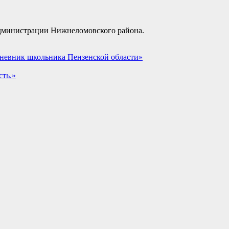
дминистрации Нижнеломовского района.
дневник школьника Пензенской области»
сть.»