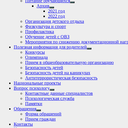
Питание обучающихся
Show
Архив
sub
Show
2021 год
menu
sub
2022 год
menu
Организация детского отдыха
Физкультура и спорт
Профилактика
Обучение детей с ОВЗ
Мероприятия по снижению документационной нагр
Полезная информация для родителей
Show
Конкурсы
sub
Олимпиада
menu
Прием в общеобразовательную организацию
Безопасность детей
Безопасность детей на каникулах
Антитеррористическая безопасность
Национальные проекты
Вопрос психологу
Show
Контактные данные специалистов
sub
Психологическая служба
menu
Памятки
Обращения
Show
Форма обращений
sub
Прием граждан
menu
Контакты