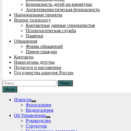
Безопасность детей на каникулах
Антитеррористическая безопасность
Национальные проекты
Вопрос психологу
Контактные данные специалистов
Психологическая служба
Памятки
Обращения
Форма обращений
Прием граждан
Контакты
Навигаторы детства
Педагоги и наставники
Год единства народов России
Найти:
Меню
Новости
Show
Фотогалерея
sub
Видеогалерея
menu
Об Управлении
Show
Руководство
sub
Структура
menu