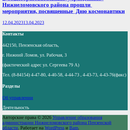
Нижнеломовского района прошли
мероприятия, посвященные Дню космонавтики
12.04.2023
13.04.2023
Контакты
442150, Пензенская область,
г. Нижний Ломов, ул. Рабочая, 3
(фактический адрес ул. Сергеева 79 А)
Тел. (8-84154) 4-47-80, 4-40-58, 4-44-73 , 4-43-73, 4-43-76(факс)
Разделы
Об управлении
Деятельность
Авторские права © 2026
Управление образования
администрации Нижнеломовского района Пензенской
области
. Работает на
WordPress
и
Bam
.