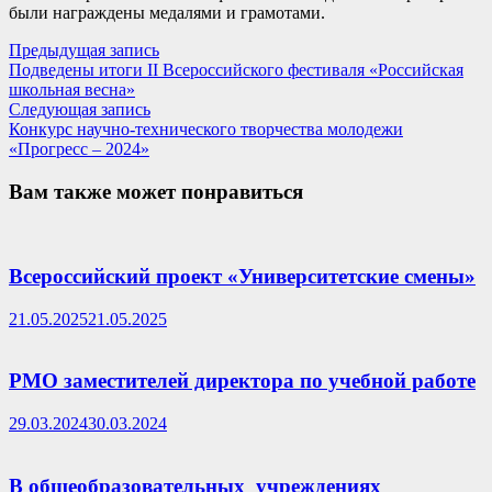
были награждены медалями и грамотами.
Навигация
Предыдущая
Предыдущая запись
запись:
Подведены итоги II Всероссийского фестиваля «Российская
по
школьная весна»
записям
Следующая
Следующая запись
запись:
Конкурс научно-технического творчества молодежи
«Прогресс – 2024»
Вам также может понравиться
Всероссийский проект «Университетские смены»
21.05.2025
21.05.2025
РМО заместителей директора по учебной работе
29.03.2024
30.03.2024
В общеобразовательных учреждениях