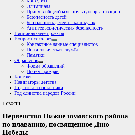
Конкурсы
sub
Олимпиада
menu
Прием в общеобразовательную организацию
Безопасность детей
Безопасность детей на каникулах
Антитеррористическая безопасность
Национальные проекты
Вопрос психологу
Show
Контактные данные специалистов
sub
Психологическая служба
menu
Памятки
Обращения
Show
Форма обращений
sub
Прием граждан
menu
Контакты
Навигаторы детства
Педагоги и наставники
Год единства народов России
Новости
Первенство Нижнеломовского района
по плаванию, посвященное Дню
Победы