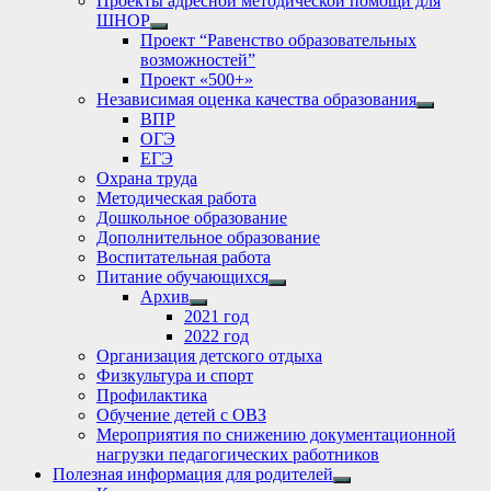
Проекты адресной методической помощи для
ШНОР
Show
Проект “Равенство образовательных
sub
возможностей”
menu
Проект «500+»
Независимая оценка качества образования
Show
ВПР
sub
ОГЭ
menu
ЕГЭ
Охрана труда
Методическая работа
Дошкольное образование
Дополнительное образование
Воспитательная работа
Питание обучающихся
Show
Архив
sub
Show
2021 год
menu
sub
2022 год
menu
Организация детского отдыха
Физкультура и спорт
Профилактика
Обучение детей с ОВЗ
Мероприятия по снижению документационной
нагрузки педагогических работников
Полезная информация для родителей
Show