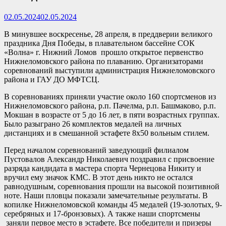
02.05.2024
02.05.2024
В минувшее воскресенье, 28 апреля, в преддверии великого
праздника Дня Победы, в плавательном бассейне СОК
«Волна» г. Нижний Ломов прошло открытое первенство
Нижнеломовского района по плаванию. Организаторами
соревнований выступили администрация Нижнеломовского
района и ГАУ ДО МФТСЦ.
В соревнованиях приняли участие около 160 спортсменов из
Нижнеломовского района, р.п. Пачелма, р.п. Башмаково, р.п.
Мокшан в возрасте от 5 до 16 лет, в пяти возрастных группах.
Было разыграно 26 комплектов медалей на личных
дистанциях и в смешанной эстафете 8х50 вольным стилем.
Перед началом соревнований заведующий филиалом
Пустовалов Александр Николаевич поздравил с присвоение
разряда кандидата в мастера спорта Чернецова Никиту и
вручил ему значок КМС. В этот день никто не остался
равнодушным, соревнования прошли на высокой позитивной
ноте. Наши пловцы показали замечательные результаты. В
копилке Нижнеломовской команды 45 медалей (19-золотых, 9-
серебряных и 17-бронзовых). А также наши спортсмены
заняли первое место в эстафете. Все победители и призеры