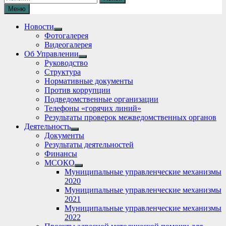
Меню
Новости
Show
Фотогалерея
sub
Видеогалерея
menu
Об Управлении
Show
Руководство
sub
Структура
menu
Нормативные документы
Против коррупции
Подведомственные организации
Телефоны «горячих линий»
Результаты проверок межведомственных органов
Деятельность
Show
Документы
sub
Результаты деятельностей
menu
Финансы
МСОКО
Show
Муниципальные управленческие механизмы
sub
2020
menu
Муниципальные управленческие механизмы
2021
Муниципальные управленческие механизмы
2022