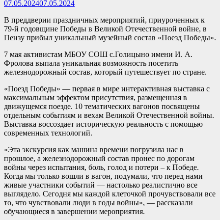
07.05.2024
07.05.2024
В преддверии праздничных мероприятий, приуроченных к
79-й годовщине Победы в Великой Отечественной войне, в
Пензу прибыл уникальный музейный состав «Поезд Победы».
7 мая активистам МБОУ СОШ с.Голицыно имени И. А.
Фролова выпала уникальная возможность посетить
железнодорожный состав, который путешествует по стране.
«Поезд Победы» — первая в мире интерактивная выставка с
максимальным эффектом присутствия, размещенная в
движущемся поезде. 10 тематических вагонов посвящены
отдельным событиям и вехам Великой Отечественной войны.
Выставка воссоздает историческую реальность с помощью
современных технологий.
«Эта экскурсия как машина времени погрузила нас в
прошлое, а железнодорожный состав пронес по дорогам
войны через испытания, боль, голод и потери – к Победе.
Когда мы только вошли в вагон, подумали, что перед нами
живые участники событий — настолько реалистично все
выглядело. Сегодня мы каждой клеточкой прочувствовали все
то, что чувствовали люди в годы войны», — рассказали
обучающиеся в завершении мероприятия.