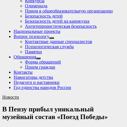
Конкурсы
sub
Олимпиада
menu
Прием в общеобразовательную организацию
Безопасность детей
Безопасность детей на каникулах
Антитеррористическая безопасность
Национальные проекты
Вопрос психологу
Show
Контактные данные специалистов
sub
Психологическая служба
menu
Памятки
Обращения
Show
Форма обращений
sub
Прием граждан
menu
Контакты
Навигаторы детства
Педагоги и наставники
Год единства народов России
Новости
В Пензу прибыл уникальный
музейный состав «Поезд Победы»