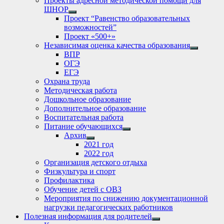
Проекты адресной методической помощи для
ШНОР
Show
Проект “Равенство образовательных
sub
возможностей”
menu
Проект «500+»
Независимая оценка качества образования
Show
ВПР
sub
ОГЭ
menu
ЕГЭ
Охрана труда
Методическая работа
Дошкольное образование
Дополнительное образование
Воспитательная работа
Питание обучающихся
Show
Архив
sub
Show
2021 год
menu
sub
2022 год
menu
Организация детского отдыха
Физкультура и спорт
Профилактика
Обучение детей с ОВЗ
Мероприятия по снижению документационной
нагрузки педагогических работников
Полезная информация для родителей
Show