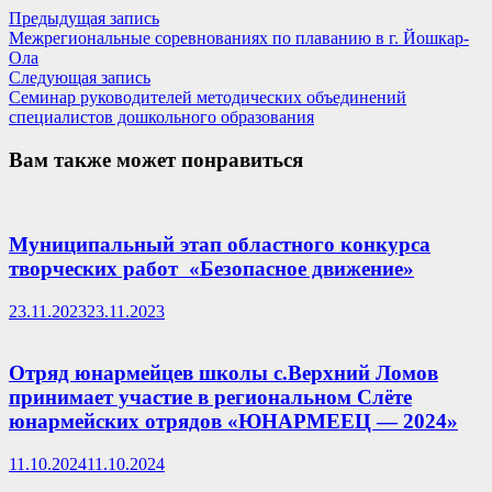
Навигация
Предыдущая
Предыдущая запись
запись:
Межрегиональные соревнованиях по плаванию в г. Йошкар-
по
Ола
записям
Следующая
Следующая запись
запись:
Семинар руководителей методических объединений
специалистов дошкольного образования
Вам также может понравиться
Муниципальный этап областного конкурса
творческих работ «Безопасное движение»
23.11.2023
23.11.2023
Отряд юнармейцев школы с.Верхний Ломов
принимает участие в региональном Слёте
юнармейских отрядов «ЮНАРМЕЕЦ — 2024»
11.10.2024
11.10.2024