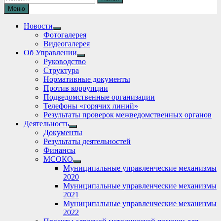
Меню
Новости
Show
Фотогалерея
sub
Видеогалерея
menu
Об Управлении
Show
Руководство
sub
Структура
menu
Нормативные документы
Против коррупции
Подведомственные организации
Телефоны «горячих линий»
Результаты проверок межведомственных органов
Деятельность
Show
Документы
sub
Результаты деятельностей
menu
Финансы
МСОКО
Show
Муниципальные управленческие механизмы
sub
2020
menu
Муниципальные управленческие механизмы
2021
Муниципальные управленческие механизмы
2022