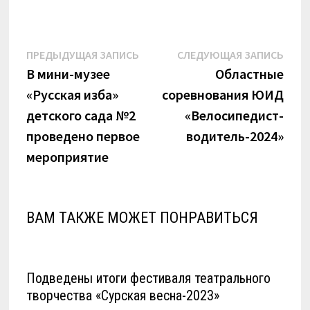
Навигация
Предыдущая
Сле
ПРЕДЫДУЩАЯ ЗАПИСЬ
СЛЕДУЮЩАЯ ЗАПИСЬ
запись:
запи
В мини-музее
Областные
по
«Русская изба»
соревнования ЮИД
записям
детского сада №2
«Велосипедист-
проведено первое
водитель-2024»
мероприятие
ВАМ ТАКЖЕ МОЖЕТ ПОНРАВИТЬСЯ
Подведены итоги фестиваля театрального
творчества «Сурская весна-2023»