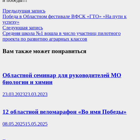
и победы!!!
Навигация
Предыдущая
Предыдущая запись
запись:
Победа в Областном фестивале ВФСК «ГТО» «На пути к
по
успеху»
записям
Следующая
Следующая запись
запись:
Средняя школа №1 вошла в число участниц пилотного
проекта по развитию аграрных классов
Вам также может понравиться
Областной семинар для руководителей МО
биологии и химии
23.03.2023
23.03.2023
12 областной веломарафон «Во имя Победы»
08.05.2025
15.05.2025