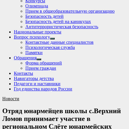
Конкурсы
sub
Олимпиада
menu
Прием в общеобразовательную организацию
Безопасность детей
Безопасность детей на каникулах
Антитеррористическая безопасность
Национальные проекты
Вопрос психологу
Show
Контактные данные специалистов
sub
Психологическая служба
menu
Памятки
Обращения
Show
Форма обращений
sub
Прием граждан
menu
Контакты
Навигаторы детства
Педагоги и наставники
Год единства народов России
Новости
Отряд юнармейцев школы с.Верхний
Ломов принимает участие в
региональном Слёте юнармейских