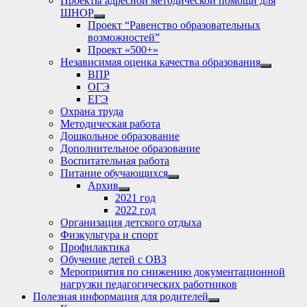
Проекты адресной методической помощи для
ШНОР
Show
Проект “Равенство образовательных
sub
возможностей”
menu
Проект «500+»
Независимая оценка качества образования
Show
ВПР
sub
ОГЭ
menu
ЕГЭ
Охрана труда
Методическая работа
Дошкольное образование
Дополнительное образование
Воспитательная работа
Питание обучающихся
Show
Архив
sub
Show
2021 год
menu
sub
2022 год
menu
Организация детского отдыха
Физкультура и спорт
Профилактика
Обучение детей с ОВЗ
Мероприятия по снижению документационной
нагрузки педагогических работников
Полезная информация для родителей
Show