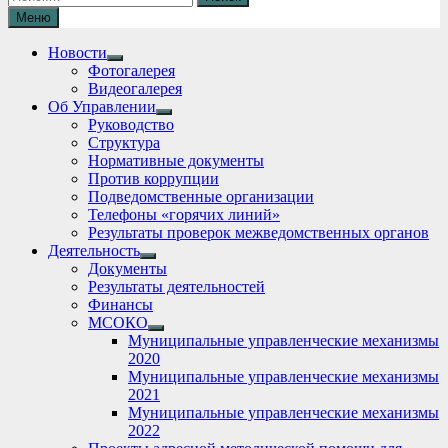
Меню
Новости
Show
Фотогалерея
sub
Видеогалерея
menu
Об Управлении
Show
Руководство
sub
Структура
menu
Нормативные документы
Против коррупции
Подведомственные организации
Телефоны «горячих линий»
Результаты проверок межведомственных органов
Деятельность
Show
Документы
sub
Результаты деятельностей
menu
Финансы
МСОКО
Show
Муниципальные управленческие механизмы
sub
2020
menu
Муниципальные управленческие механизмы
2021
Муниципальные управленческие механизмы
2022