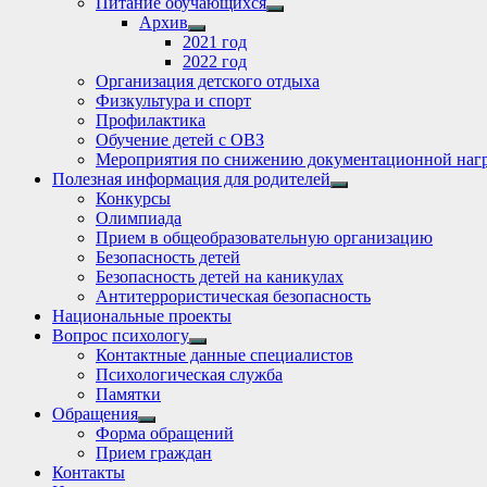
Питание обучающихся
Show
Архив
sub
Show
2021 год
menu
sub
2022 год
menu
Организация детского отдыха
Физкультура и спорт
Профилактика
Обучение детей с ОВЗ
Мероприятия по снижению документационной нагр
Полезная информация для родителей
Show
Конкурсы
sub
Олимпиада
menu
Прием в общеобразовательную организацию
Безопасность детей
Безопасность детей на каникулах
Антитеррористическая безопасность
Национальные проекты
Вопрос психологу
Show
Контактные данные специалистов
sub
Психологическая служба
menu
Памятки
Обращения
Show
Форма обращений
sub
Прием граждан
menu
Контакты