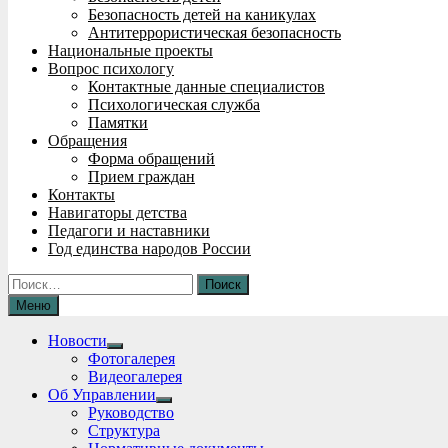
Безопасность детей на каникулах
Антитеррористическая безопасность
Национальные проекты
Вопрос психологу
Контактные данные специалистов
Психологическая служба
Памятки
Обращения
Форма обращений
Прием граждан
Контакты
Навигаторы детства
Педагоги и наставники
Год единства народов России
Найти:
Меню
Новости
Show
Фотогалерея
sub
Видеогалерея
menu
Об Управлении
Show
Руководство
sub
Структура
menu