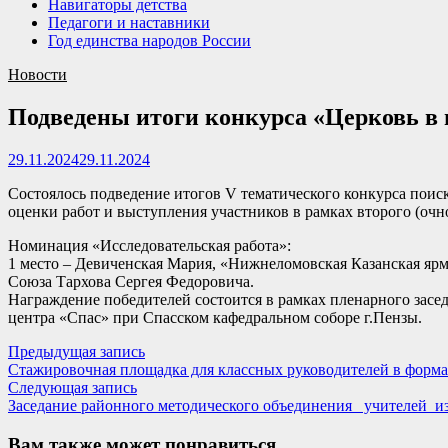
Навигаторы детства
Педагоги и наставники
Год единства народов России
Новости
Подведены итоги конкурса «Церковь в 
29.11.2024
29.11.2024
Состоялось подведение итогов V тематического конкурса поиск
оценки работ и выступления участников в рамках второго (очн
Номинация «Исследовательская работа»:
1 место – Девиченская Мария, «Нижнеломовская Казанская яр
Союза Тархова Сергея Федоровича.
Награждение победителей состоится в рамках пленарного засе
центра «Спас» при Спасском кафедральном соборе г.Пензы.
Навигация
Предыдущая
Предыдущая запись
запись:
Стажировочная площадка для классных руководителей в форма
по
Следующая
Следующая запись
записям
запись:
Заседание районного методического объединения учителей из
Вам также может понравиться