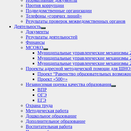
Нормативные документы
Против коррупции
Подведомственные организации
Телефоны «горячих линий»
Результаты проверок межведомственных органов
Деятельность
Show
Документы
sub
Результаты деятельностей
menu
Финансы
МСОКО
Show
Муниципальные управленческие механизмы 
sub
Муниципальные управленческие механизмы 
menu
Муниципальные управленческие механизмы 
Проекты адресной методической помощи для ШНО
Проект “Равенство образовательных возможн
Проект «500+»
Независимая оценка качества образования
Show
ВПР
sub
ОГЭ
menu
ЕГЭ
Охрана труда
Методическая работа
Дошкольное образование
Дополнительное образование
Воспитательная работа