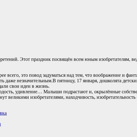
бретений. Этот праздник посвящён всем юным изобретателям, вед
ее всего, это повод задуматься над тем, что воображение и фант
ть даже незначительным.В пятницу, 17 января, дошколята детск
али свои идеи в жизнь.
гордость, удивление… Малыши подрастают и, окрылённые собств
нут великими изобретателями, находчивость, изобретательность
вка
и