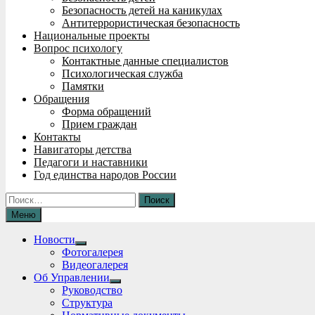
Безопасность детей на каникулах
Антитеррористическая безопасность
Национальные проекты
Вопрос психологу
Контактные данные специалистов
Психологическая служба
Памятки
Обращения
Форма обращений
Прием граждан
Контакты
Навигаторы детства
Педагоги и наставники
Год единства народов России
Найти:
Меню
Новости
Show
Фотогалерея
sub
Видеогалерея
menu
Об Управлении
Show
Руководство
sub
Структура
menu