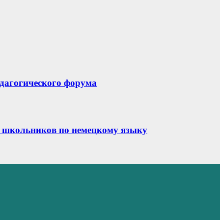
едагогического форума
 школьников по немецкому языку