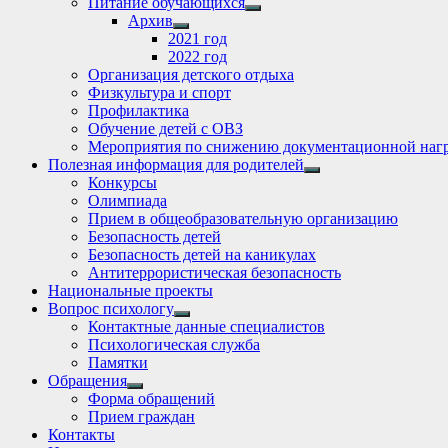
Питание обучающихся
Show
Архив
sub
Show
2021 год
menu
sub
2022 год
menu
Организация детского отдыха
Физкультура и спорт
Профилактика
Обучение детей с ОВЗ
Мероприятия по снижению документационной нагр
Полезная информация для родителей
Show
Конкурсы
sub
Олимпиада
menu
Прием в общеобразовательную организацию
Безопасность детей
Безопасность детей на каникулах
Антитеррористическая безопасность
Национальные проекты
Вопрос психологу
Show
Контактные данные специалистов
sub
Психологическая служба
menu
Памятки
Обращения
Show
Форма обращений
sub
Прием граждан
menu
Контакты