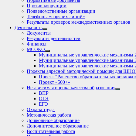
Нормативные документы
Против коррупции
Подведомственные организации
Телефоны «горячих линий»
Результаты проверок межведомственных органов
Деятельность
Show
Документы
sub
Результаты деятельностей
menu
Финансы
МСОКО
Show
Муниципальные управленческие механизмы 
sub
Муниципальные управленческие механизмы 
menu
Муниципальные управленческие механизмы 
Проекты адресной методической помощи для ШНО
Проект “Равенство образовательных возможн
Проект «500+»
Независимая оценка качества образования
Show
ВПР
sub
ОГЭ
menu
ЕГЭ
Охрана труда
Методическая работа
Дошкольное образование
Дополнительное образование
Воспитательная работа