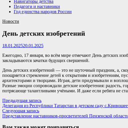
Навигаторы детства
Педагоги и наставники
Год единства народов России
Новости
День детских изобретений
18.01.2025
20.01.2025
Ежегодно, 17 января, во всём мире отмечают День детских изо
закладываются зачатки будущих свершений.
День детских изобретений — это не шуточный праздник, а, скор
поощряется стремление детей к открытиям и изобретениям, пус
архитекторами и творцами. Играя, дети придумывали и воплощ
Разные эмоции сопровождали детские изобретения: радость, 
потрясающе талантливыми учёными. И даже если ребята не ста
Навигация
Предыдущая
Предыдущая запись
запись:
Делегация из Республики Татарстан в детском саду с.Кривошее
по
Следующая
Следующая запись
записям
запись:
Представление наставников-просветителей Пензенской област
Вам также может понравиться