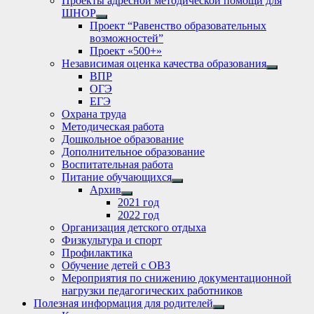
Проекты адресной методической помощи для
ШНОР
Show
Проект “Равенство образовательных
sub
возможностей”
menu
Проект «500+»
Независимая оценка качества образования
Show
ВПР
sub
ОГЭ
menu
ЕГЭ
Охрана труда
Методическая работа
Дошкольное образование
Дополнительное образование
Воспитательная работа
Питание обучающихся
Show
Архив
sub
Show
2021 год
menu
sub
2022 год
menu
Организация детского отдыха
Физкультура и спорт
Профилактика
Обучение детей с ОВЗ
Мероприятия по снижению документационной
нагрузки педагогических работников
Полезная информация для родителей
Show