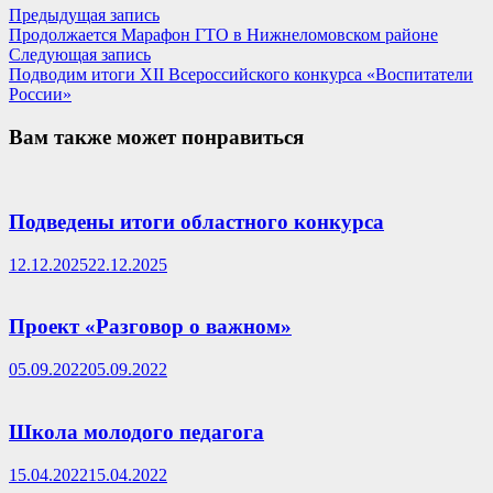
Навигация
Предыдущая
Предыдущая запись
запись:
Продолжается Марафон ГТО в Нижнеломовском районе
по
Следующая
Следующая запись
записям
запись:
Подводим итоги XII Всероссийского конкурса «Воспитатели
России»
Вам также может понравиться
Подведены итоги областного конкурса
12.12.2025
22.12.2025
Проект «Разговор о важном»
05.09.2022
05.09.2022
Школа молодого педагога
15.04.2022
15.04.2022