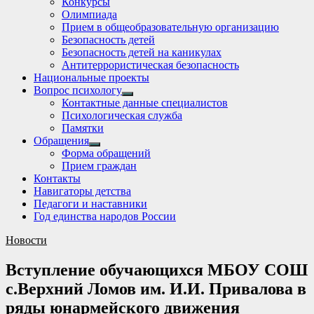
Конкурсы
sub
Олимпиада
menu
Прием в общеобразовательную организацию
Безопасность детей
Безопасность детей на каникулах
Антитеррористическая безопасность
Национальные проекты
Вопрос психологу
Show
Контактные данные специалистов
sub
Психологическая служба
menu
Памятки
Обращения
Show
Форма обращений
sub
Прием граждан
menu
Контакты
Навигаторы детства
Педагоги и наставники
Год единства народов России
Новости
Вступление обучающихся МБОУ СОШ
с.Верхний Ломов им. И.И. Привалова в
ряды юнармейского движения