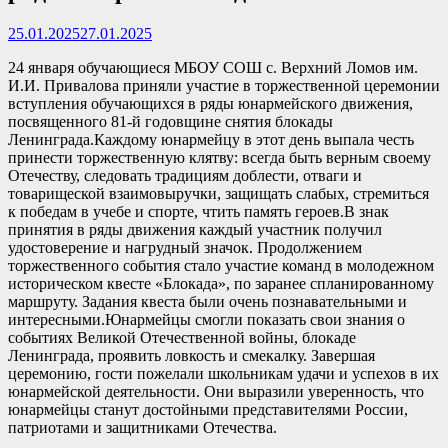
25.01.2025
27.01.2025
24 января обучающиеся МБОУ СОШ с. Верхний Ломов им.
И.И. Привалова приняли участие в торжественной церемонии
вступления обучающихся в ряды юнармейского движения,
посвященного 81-й годовщине снятия блокады
Ленинграда.Каждому юнармейцу в этот день выпала честь
принести торжественную клятву: всегда быть верным своему
Отечеству, следовать традициям доблести, отваги и
товарищеской взаимовыручки, защищать слабых, стремиться
к победам в учебе и спорте, чтить память героев.В знак
принятия в ряды движения каждый участник получил
удостоверение и нагрудный значок. Продолжением
торжественного события стало участие команд в молодежном
историческом квесте «Блокада», по заранее спланированному
маршруту. Задания квеста были очень познавательными и
интересными.Юнармейцы смогли показать свои знания о
событиях Великой Отечественной войны, блокаде
Ленинграда, проявить ловкость и смекалку. Завершая
церемонию, гости пожелали школьникам удачи и успехов в их
юнармейской деятельности. Они выразили уверенность, что
юнармейцы станут достойными представителями России,
патриотами и защитниками Отечества.