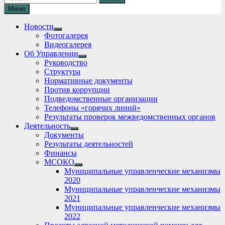
Меню
Новости
Show
Фотогалерея
sub
Видеогалерея
menu
Об Управлении
Show
Руководство
sub
Структура
menu
Нормативные документы
Против коррупции
Подведомственные организации
Телефоны «горячих линий»
Результаты проверок межведомственных органов
Деятельность
Show
Документы
sub
Результаты деятельностей
menu
Финансы
МСОКО
Show
Муниципальные управленческие механизмы
sub
2020
menu
Муниципальные управленческие механизмы
2021
Муниципальные управленческие механизмы
2022