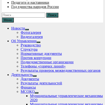
Педагоги и наставники
Год единства народов России
Найти:
Меню
Новости
Show
Фотогалерея
sub
Видеогалерея
menu
Об Управлении
Show
Руководство
sub
Структура
menu
Нормативные документы
Против коррупции
Подведомственные организации
Телефоны «горячих линий»
Результаты проверок межведомственных органов
Деятельность
Show
Документы
sub
Результаты деятельностей
menu
Финансы
МСОКО
Show
Муниципальные управленческие механизмы
sub
2020
menu
Муниципальные управленческие механизмы