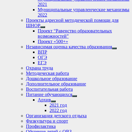
2021
Муниципальные управленческие механизмы
2022
Проекты адресной методической помощи для
ШНОР
Show
Проект “Равенство образовательных
sub
возможностей”
menu
Проект «500+»
Независимая оценка качества образования
Show
ВПР
sub
ОГЭ
menu
ЕГЭ
Охрана труда
Методическая работа
Дошкольное образование
Дополнительное образование
Воспитательная работа
Питание обучающихся
Show
Архив
sub
Show
2021 год
menu
sub
2022 год
menu
Организация детского отдыха
Физкультура и спорт
Профилактика
Обучение детей с ОВЗ