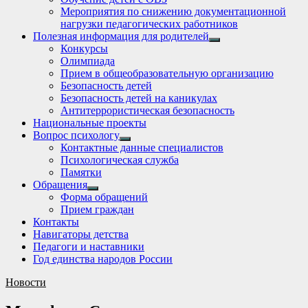
Мероприятия по снижению документационной
нагрузки педагогических работников
Полезная информация для родителей
Show
Конкурсы
sub
Олимпиада
menu
Прием в общеобразовательную организацию
Безопасность детей
Безопасность детей на каникулах
Антитеррористическая безопасность
Национальные проекты
Вопрос психологу
Show
Контактные данные специалистов
sub
Психологическая служба
menu
Памятки
Обращения
Show
Форма обращений
sub
Прием граждан
menu
Контакты
Навигаторы детства
Педагоги и наставники
Год единства народов России
Новости