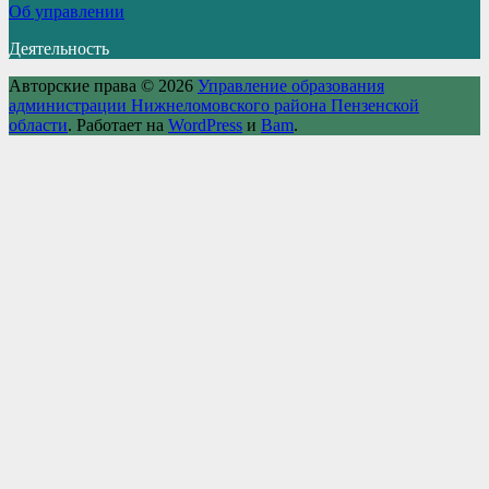
Об управлении
Деятельность
Авторские права © 2026
Управление образования
администрации Нижнеломовского района Пензенской
области
. Работает на
WordPress
и
Bam
.