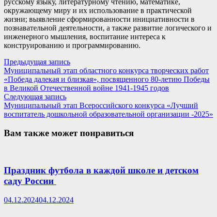
русскому языку, литературному чтению, математике,
окружающему миру и их использование в практической
жизни; выявление сформированности инициативности в
познавательной деятельности, а также развитие логического и
инженерного мышления, воспитание интереса к
конструированию и программированию.
Навигация
Предыдущая
Предыдущая запись
запись:
Муниципальный этап областного конкурса творческих работ
по
«Победа далекая и близкая», посвященного 80-летию Победы
записям
в Великой Отечественной войне 1941-1945 годов
Следующая
Следующая запись
запись:
Муниципальный этап Всероссийского конкурса «Лучший
воспитатель дошкольной образовательной организации -2025»
Вам также может понравиться
Праздник футбола в каждой школе и детском
саду России
04.12.2024
04.12.2024