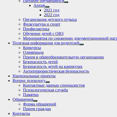
Питание обучающихся
Show
Архив
sub
Show
2021 год
menu
sub
2022 год
menu
Организация детского отдыха
Физкультура и спорт
Профилактика
Обучение детей с ОВЗ
Мероприятия по снижению документационной нагр
Полезная информация для родителей
Show
Конкурсы
sub
Олимпиада
menu
Прием в общеобразовательную организацию
Безопасность детей
Безопасность детей на каникулах
Антитеррористическая безопасность
Национальные проекты
Вопрос психологу
Show
Контактные данные специалистов
sub
Психологическая служба
menu
Памятки
Обращения
Show
Форма обращений
sub
Прием граждан
menu
Контакты