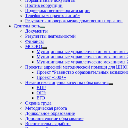
Нормативные документы
Против коррупции
Подведомственные организации
Телефоны «горячих линий»
Результаты проверок межведомственных органов
Деятельность
Show
Документы
sub
Результаты деятельностей
menu
Финансы
МСОКО
Show
Муниципальные управленческие механизмы 
sub
Муниципальные управленческие механизмы 
menu
Муниципальные управленческие механизмы 
Проекты адресной методической помощи для ШНО
Проект “Равенство образовательных возможн
Проект «500+»
Независимая оценка качества образования
Show
ВПР
sub
ОГЭ
menu
ЕГЭ
Охрана труда
Методическая работа
Дошкольное образование
Дополнительное образование
Воспитательная работа