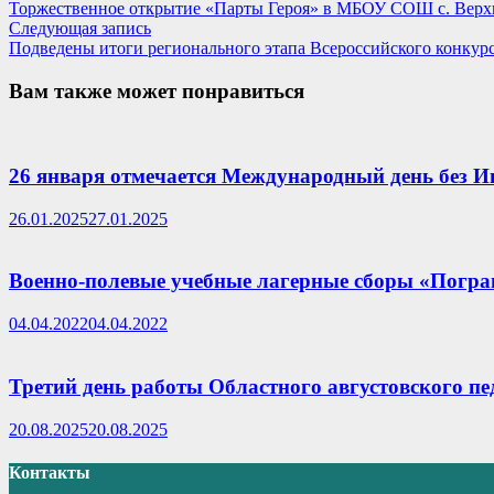
запись:
Торжественное открытие «Парты Героя» в МБОУ СОШ с. Верх
по
Следующая
Следующая запись
записям
запись:
Подведены итоги регионального этапа Всероссийского конкурс
Вам также может понравиться
26 января отмечается Международный день без И
26.01.2025
27.01.2025
Военно-полевые учебные лагерные сборы «Погра
04.04.2022
04.04.2022
Третий день работы Областного августовского п
20.08.2025
20.08.2025
Контакты