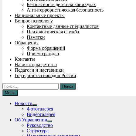
Безопасность детей на каникулах
Антитеррористическая безопасность
Национальные проекты
Вопрос психологу
Контактные данные специалистов
Психологическая служба
Памятки
Обращения
Форма обращений
Прием граждан
Контакты
Навигаторы детства
Педагоги и наставники
Год единства народов России
Найти:
Меню
Новости
Show
Фотогалерея
sub
Видеогалерея
menu
Об Управлении
Show
Руководство
sub
Структура
menu