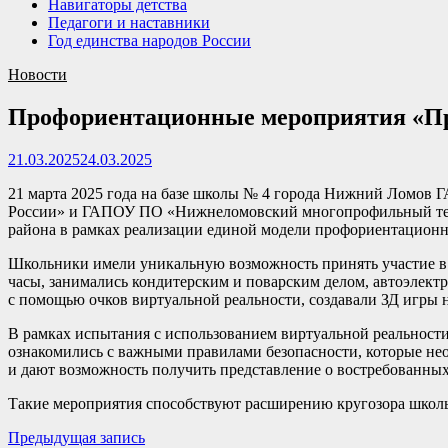
Навигаторы детства
Педагоги и наставники
Год единства народов России
Новости
Профориентационные мероприятия «Пр
21.03.2025
24.03.2025
21 марта 2025 года на базе школы № 4 города Нижний Ломов
России» и ГАПОУ ПО «Нижнеломовский многопрофильный тех
района в рамках реализации единой модели профориентационн
Школьники имели уникальную возможность принять участие в 
часы, занимались кондитерским и поварским делом, автоэлект
с помощью очков виртуальной реальности, создавали ЗД игры
В рамках испытания с использованием виртуальной реальност
ознакомились с важными правилами безопасности, которые необ
и дают возможность получить представление о востребованных
Такие мероприятия способствуют расширению кругозора школь
Навигация
Предыдущая
Предыдущая запись