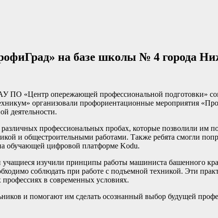
офиГрад» на базе школы № 4 города Н
 ГАУ ПО «Центр опережающей профессиональной подготовки» с
никум» организовали профориентационные мероприятия «Проф
ой деятельности.
различных профессиональных пробах, которые позволили им по
рикой и общестроительными работами. Также ребята смогли попр
 на обучающей цифровой платформе Kodu.
и учащиеся изучили принципы работы машиниста башенного кран
ходимо соблюдать при работе с подъемной техникой. Эти практи
 профессиях в современных условиях.
ников и помогают им сделать осознанный выбор будущей профе