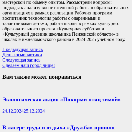
мастерской по обмену опытом. Рассмотрели вопросы:
подходы к анализу воспитательной работы в образовательных
организациях в рамках реализации Рабочих программ
воспитания; технология работы с одаренными и
талантливыми детьми; работа школы в рамках культурно-
образовательного проекта «Культурная суббота» и
«Культурный дневник школьника Пензенской области» в
школах Нижнеломовского района в 2024-2025 учебном году.
Навигация
Предыдущая
Предыдущая запись
запись:
День космонавтики
по
Следующая
Следующая запись
записям
запись:
Сделаем наш город чище!
Вам также может понравиться
Экологическая акция «Покорми птиц зимой»
24.12.2024
25.12.2024
В лагере труда и отдыха «Дружба» прошло