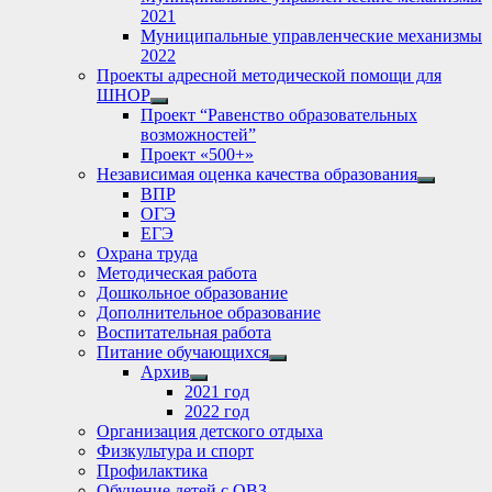
2021
Муниципальные управленческие механизмы
2022
Проекты адресной методической помощи для
ШНОР
Show
Проект “Равенство образовательных
sub
возможностей”
menu
Проект «500+»
Независимая оценка качества образования
Show
ВПР
sub
ОГЭ
menu
ЕГЭ
Охрана труда
Методическая работа
Дошкольное образование
Дополнительное образование
Воспитательная работа
Питание обучающихся
Show
Архив
sub
Show
2021 год
menu
sub
2022 год
menu
Организация детского отдыха
Физкультура и спорт
Профилактика
Обучение детей с ОВЗ