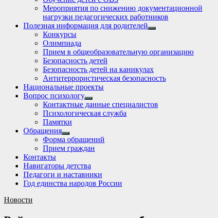
Мероприятия по снижению документационной
нагрузки педагогических работников
Полезная информация для родителей
Show
Конкурсы
sub
Олимпиада
menu
Прием в общеобразовательную организацию
Безопасность детей
Безопасность детей на каникулах
Антитеррористическая безопасность
Национальные проекты
Вопрос психологу
Show
Контактные данные специалистов
sub
Психологическая служба
menu
Памятки
Обращения
Show
Форма обращений
sub
Прием граждан
menu
Контакты
Навигаторы детства
Педагоги и наставники
Год единства народов России
Новости