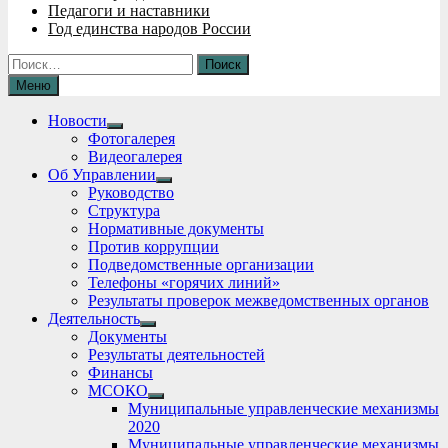
Педагоги и наставники
Год единства народов России
Найти:
Меню
Новости
Show
Фотогалерея
sub
Видеогалерея
menu
Об Управлении
Show
Руководство
sub
Структура
menu
Нормативные документы
Против коррупции
Подведомственные организации
Телефоны «горячих линий»
Результаты проверок межведомственных органов
Деятельность
Show
Документы
sub
Результаты деятельностей
menu
Финансы
МСОКО
Show
Муниципальные управленческие механизмы
sub
2020
menu
Муниципальные управленческие механизмы