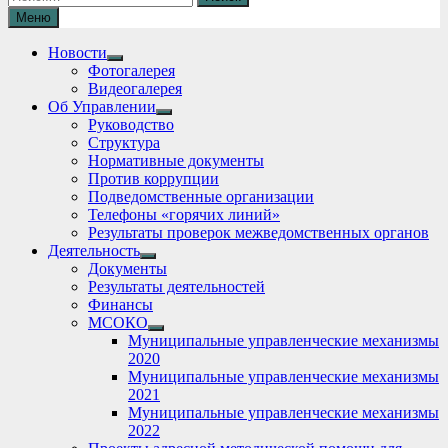
Меню
Новости
Show
Фотогалерея
sub
Видеогалерея
menu
Об Управлении
Show
Руководство
sub
Структура
menu
Нормативные документы
Против коррупции
Подведомственные организации
Телефоны «горячих линий»
Результаты проверок межведомственных органов
Деятельность
Show
Документы
sub
Результаты деятельностей
menu
Финансы
МСОКО
Show
Муниципальные управленческие механизмы
sub
2020
menu
Муниципальные управленческие механизмы
2021
Муниципальные управленческие механизмы
2022