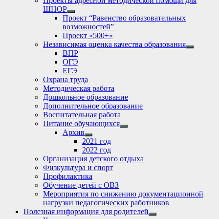
Проекты адресной методической помощи для
ШНОР
Show
Проект “Равенство образовательных
sub
возможностей”
menu
Проект «500+»
Независимая оценка качества образования
Show
ВПР
sub
ОГЭ
menu
ЕГЭ
Охрана труда
Методическая работа
Дошкольное образование
Дополнительное образование
Воспитательная работа
Питание обучающихся
Show
Архив
sub
Show
2021 год
menu
sub
2022 год
menu
Организация детского отдыха
Физкультура и спорт
Профилактика
Обучение детей с ОВЗ
Мероприятия по снижению документационной
нагрузки педагогических работников
Полезная информация для родителей
Show