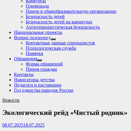
Конкурсы
sub
Олимпиада
menu
Прием в общеобразовательную организацию
Безопасность детей
Безопасность детей на каникулах
Антитеррористическая безопасность
Национальные проекты
Вопрос психологу
Show
Контактные данные специалистов
sub
Психологическая служба
menu
Памятки
Обращения
Show
Форма обращений
sub
Прием граждан
menu
Контакты
Навигаторы детства
Педагоги и наставники
Год единства народов России
Новости
Экологический рейд «Чистый родник»
08.07.2025
18.07.2025