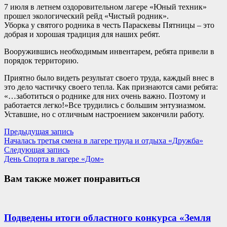
7 июля в летнем оздоровительном лагере «Юный техник»
прошел экологический рейд «Чистый родник».
Уборка у святого родника в честь Параскевы Пятницы – это
добрая и хорошая традиция для наших ребят.
Вооружившись необходимым инвентарем, ребята привели в
порядок территорию.
Приятно было видеть результат своего труда, каждый внес в
это дело частичку своего тепла. Как признаются сами ребята:
«…заботиться о роднике для них очень важно. Поэтому и
работается легко!»Все трудились с большим энтузиазмом.
Уставшие, но с отличным настроением закончили работу.
Навигация
Предыдущая
Предыдущая запись
запись:
Началась третья смена в лагере труда и отдыха «Дружба»
по
Следующая
Следующая запись
записям
запись:
День Спорта в лагере «Дом»
Вам также может понравиться
Подведены итоги областного конкурса «Земля