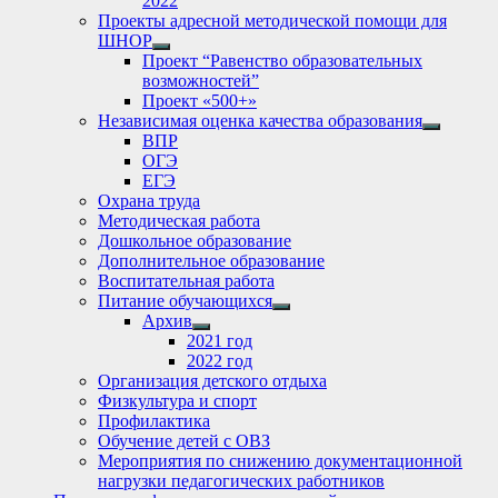
2022
Проекты адресной методической помощи для
ШНОР
Show
Проект “Равенство образовательных
sub
возможностей”
menu
Проект «500+»
Независимая оценка качества образования
Show
ВПР
sub
ОГЭ
menu
ЕГЭ
Охрана труда
Методическая работа
Дошкольное образование
Дополнительное образование
Воспитательная работа
Питание обучающихся
Show
Архив
sub
Show
2021 год
menu
sub
2022 год
menu
Организация детского отдыха
Физкультура и спорт
Профилактика
Обучение детей с ОВЗ
Мероприятия по снижению документационной
нагрузки педагогических работников