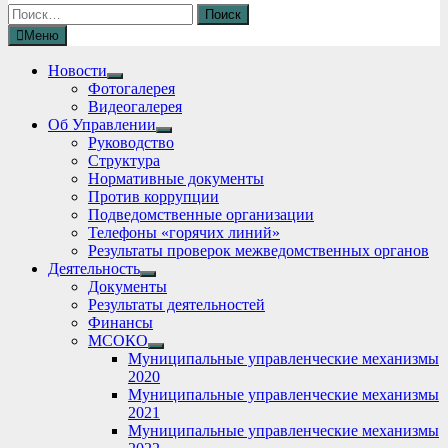
Найти:
Меню
Новости
Show
Фотогалерея
sub
Видеогалерея
menu
Об Управлении
Show
Руководство
sub
Структура
menu
Нормативные документы
Против коррупции
Подведомственные организации
Телефоны «горячих линий»
Результаты проверок межведомственных органов
Деятельность
Show
Документы
sub
Результаты деятельностей
menu
Финансы
МСОКО
Show
Муниципальные управленческие механизмы
sub
2020
menu
Муниципальные управленческие механизмы
2021
Муниципальные управленческие механизмы