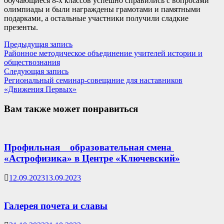
обучающиеся 8-х классов успешно справились с вопросами
олимпиады и были награждены грамотами и памятными
подарками, а остальные участники получили сладкие
презенты.
Навигация
Предыдущая
Предыдущая запись
запись:
Районное методическое объединение учителей истории и
по
обществознания
записям
Следующая
Следующая запись
запись:
Региональный семинар-совещание для наставников
«Движения Первых»
Вам также может понравиться
Профильная образовательная смена
«Астрофизика» в Центре «Ключевский»
12.09.2023
13.09.2023
Галерея почета и славы