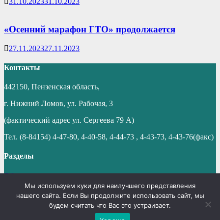
31.10.2023
31.10.2023
«Осенний марафон ГТО» продолжается
27.11.2023
27.11.2023
Контакты
442150, Пензенская область,
г. Нижний Ломов, ул. Рабочая, 3
(фактический адрес ул. Сергеева 79 А)
Тел. (8-84154) 4-47-80, 4-40-58, 4-44-73 , 4-43-73, 4-43-76(факс)
Разделы
Об управлении
Мы используем куки для наилучшего представления
Деятельность
нашего сайта. Если Вы продолжите использовать сайт, мы
будем считать что Вас это устраивает.
Авторские права © 2026
Управление образования
администрации Нижнеломовского района Пензенской