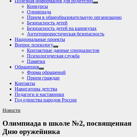
Полезная информация для родителей
Show
Конкурсы
sub
Олимпиада
menu
Прием в общеобразовательную организацию
Безопасность детей
Безопасность детей на каникулах
Антитеррористическая безопасность
Национальные проекты
Вопрос психологу
Show
Контактные данные специалистов
sub
Психологическая служба
menu
Памятки
Обращения
Show
Форма обращений
sub
Прием граждан
menu
Контакты
Навигаторы детства
Педагоги и наставники
Год единства народов России
Новости
Олимпиада в школе №2, посвященная
Дню оружейника