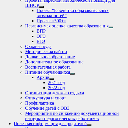
Проекты адресной методической помощи для
ШНОР
Show
Проект “Равенство образовательных
sub
возможностей”
menu
Проект «500+»
Независимая оценка качества образования
Show
ВПР
sub
ОГЭ
menu
ЕГЭ
Охрана труда
Методическая работа
Дошкольное образование
Дополнительное образование
Воспитательная работа
Питание обучающихся
Show
Архив
sub
Show
2021 год
menu
sub
2022 год
menu
Организация детского отдыха
Физкультура и спорт
Профилактика
Обучение детей с ОВЗ
Мероприятия по снижению документационной
нагрузки педагогических работников
Полезная информация для родителей
Show