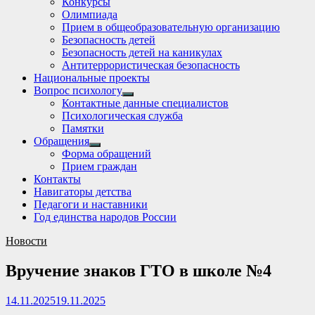
Конкурсы
sub
Олимпиада
menu
Прием в общеобразовательную организацию
Безопасность детей
Безопасность детей на каникулах
Антитеррористическая безопасность
Национальные проекты
Вопрос психологу
Show
Контактные данные специалистов
sub
Психологическая служба
menu
Памятки
Обращения
Show
Форма обращений
sub
Прием граждан
menu
Контакты
Навигаторы детства
Педагоги и наставники
Год единства народов России
Новости
Вручение знаков ГТО в школе №4
14.11.2025
19.11.2025