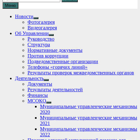
Меню
Новости
Show
Фотогалерея
sub
Видеогалерея
menu
Об Управлении
Show
Руководство
sub
Структура
menu
Нормативные документы
Против коррупции
Подведомственные организации
Телефоны «горячих линий»
Результаты проверок межведомственных органов
Деятельность
Show
Документы
sub
Результаты деятельностей
menu
Финансы
МСОКО
Show
Муниципальные управленческие механизмы
sub
2020
menu
Муниципальные управленческие механизмы
2021
Муниципальные управленческие механизмы
2022