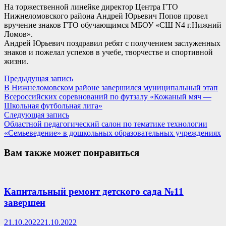
На торжественной линейке директор Центра ГТО
Нижнеломовского района Андрей Юрьевич Попов провел
вручение знаков ГТО обучающимся МБОУ «СШ N4 г.Нижний
Ломов».
Андрей Юрьевич поздравил ребят с получением заслуженных
знаков и пожелал успехов в учебе, творчестве и спортивной
жизни.
Навигация
Предыдущая
Предыдущая запись
запись:
В Нижнеломовском районе завершился муниципальный этап
по
Всероссийских соревнований по футзалу «Кожаный мяч —
записям
Школьная футбольная лига»
Следующая
Следующая запись
запись:
Областной педагогический салон по тематике технологии
«Семьеведение» в дошкольных образовательных учреждениях
Вам также может понравиться
Капитальный ремонт детского сада №11
завершен
21.10.2022
21.10.2022