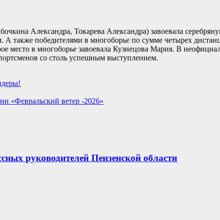
очкина Александра, Токарева Александра) завоевала серебряну
м. А также победителями в многоборье по сумме четырех диста
ое место в многоборье завоевала Кузнецова Мария. В неофициал
портсменов со столь успешным выступлением.
идеры!
ни «Февральский ветер -2026»
сных руководителей Пензенской области