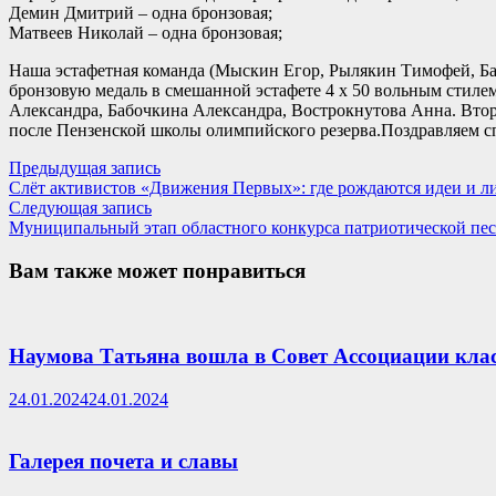
Демин Дмитрий – одна бронзовая;
Матвеев Николай – одна бронзовая;
Наша эстафетная команда (Мыскин Егор, Рылякин Тимофей, Баб
бронзовую медаль в смешанной эстафете 4 х 50 вольным стиле
Александра, Бабочкина Александра, Вострокнутова Анна. Втор
после Пензенской школы олимпийского резерва.Поздравляем с
Навигация
Предыдущая
Предыдущая запись
запись:
Слёт активистов «Движения Первых»: где рождаются идеи и л
по
Следующая
Следующая запись
записям
запись:
Муниципальный этап областного конкурса патриотической пес
Вам также может понравиться
Наумова Татьяна вошла в Совет Ассоциации клас
24.01.2024
24.01.2024
Галерея почета и славы