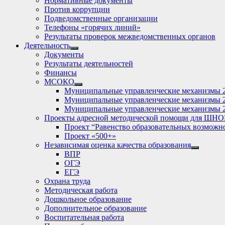
Нормативные документы
Против коррупции
Подведомственные организации
Телефоны «горячих линий»
Результаты проверок межведомственных органов
Деятельность
Show
Документы
sub
Результаты деятельностей
menu
Финансы
МСОКО
Show
Муниципальные управленческие механизмы 
sub
Муниципальные управленческие механизмы 
menu
Муниципальные управленческие механизмы 
Проекты адресной методической помощи для ШНО
Проект “Равенство образовательных возможн
Проект «500+»
Независимая оценка качества образования
Show
ВПР
sub
ОГЭ
menu
ЕГЭ
Охрана труда
Методическая работа
Дошкольное образование
Дополнительное образование
Воспитательная работа