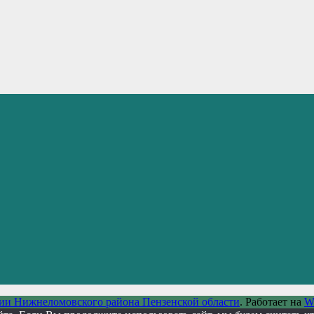
ии Нижнеломовского района Пензенской области
. Работает на
W