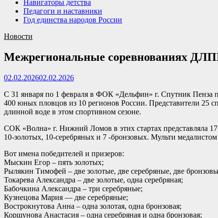
Навигаторы детства
Педагоги и наставники
Год единства народов России
Новости
Межрегиональные соревнованиях ДЛПП
02.02.2026
02.02.2026
С 31 января по 1 февраля в ФОК «Дельфин» г. Спутник Пенза
400 юных пловцов из 10 регионов России. Представители 25 спо
длинной воде в этом спортивном сезоне.
СОК «Волна» г. Нижний Ломов в этих стартах представляла 17
10-золотых, 10-серебряных и 7 -бронзовых. Мульти медалистом
Вот имена победителей и призеров:
Мыскин Егор – пять золотых;
Рылякин Тимофей – две золотые, две серебряные, две бронзовы
Токарева Александра – две золотые, одна серебряная;
Бабочкина Александра – три серебряные;
Кузнецова Мария — две серебряные;
Вострокнутова Анна – одна золотая, одна бронзовая;
Коршунова Анастасия – одна серебряная и одна бронзовая;