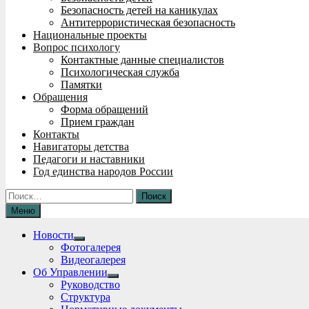
Безопасность детей на каникулах
Антитеррористическая безопасность
Национальные проекты
Вопрос психологу
Контактные данные специалистов
Психологическая служба
Памятки
Обращения
Форма обращений
Прием граждан
Контакты
Навигаторы детства
Педагоги и наставники
Год единства народов России
Найти:
Меню
Новости
Show
Фотогалерея
sub
Видеогалерея
menu
Об Управлении
Show
Руководство
sub
Структура
menu