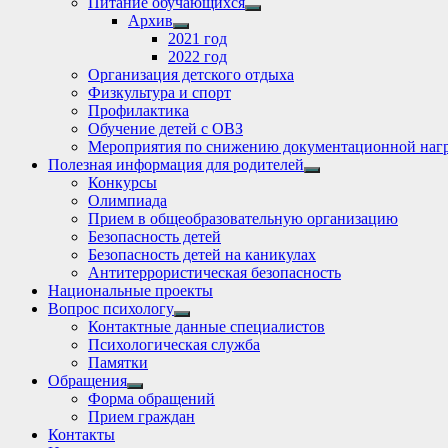
Питание обучающихся
Show
Архив
sub
Show
2021 год
menu
sub
2022 год
menu
Организация детского отдыха
Физкультура и спорт
Профилактика
Обучение детей с ОВЗ
Мероприятия по снижению документационной нагр
Полезная информация для родителей
Show
Конкурсы
sub
Олимпиада
menu
Прием в общеобразовательную организацию
Безопасность детей
Безопасность детей на каникулах
Антитеррористическая безопасность
Национальные проекты
Вопрос психологу
Show
Контактные данные специалистов
sub
Психологическая служба
menu
Памятки
Обращения
Show
Форма обращений
sub
Прием граждан
menu
Контакты