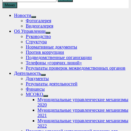
Меню
Новости
Show
Фотогалерея
sub
Видеогалерея
menu
Об Управлении
Show
Руководство
sub
Структура
menu
Нормативные документы
Против коррупции
Подведомственные организации
Телефоны «горячих линий»
Результаты проверок межведомственных органов
Деятельность
Show
Документы
sub
Результаты деятельностей
menu
Финансы
МСОКО
Show
Муниципальные управленческие механизмы
sub
2020
menu
Муниципальные управленческие механизмы
2021
Муниципальные управленческие механизмы
2022