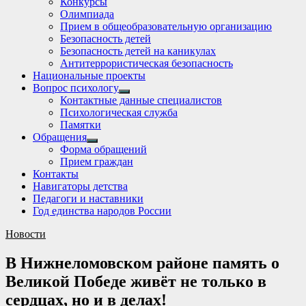
Конкурсы
sub
Олимпиада
menu
Прием в общеобразовательную организацию
Безопасность детей
Безопасность детей на каникулах
Антитеррористическая безопасность
Национальные проекты
Вопрос психологу
Show
Контактные данные специалистов
sub
Психологическая служба
menu
Памятки
Обращения
Show
Форма обращений
sub
Прием граждан
menu
Контакты
Навигаторы детства
Педагоги и наставники
Год единства народов России
Новости
В Нижнеломовском районе память о
Великой Победе живёт не только в
сердцах, но и в делах!