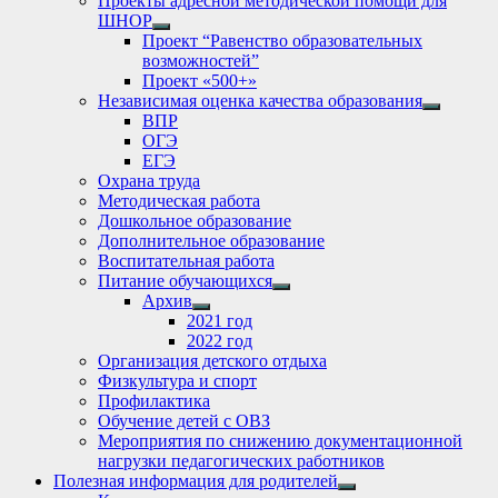
Проекты адресной методической помощи для
ШНОР
Show
Проект “Равенство образовательных
sub
возможностей”
menu
Проект «500+»
Независимая оценка качества образования
Show
ВПР
sub
ОГЭ
menu
ЕГЭ
Охрана труда
Методическая работа
Дошкольное образование
Дополнительное образование
Воспитательная работа
Питание обучающихся
Show
Архив
sub
Show
2021 год
menu
sub
2022 год
menu
Организация детского отдыха
Физкультура и спорт
Профилактика
Обучение детей с ОВЗ
Мероприятия по снижению документационной
нагрузки педагогических работников
Полезная информация для родителей
Show