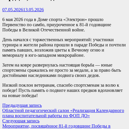
07.05.2026
13.05.2026
6 мая 2026 года в Доме спорта «Электрон» прошло
Первенство по самбо, приуроченное к 81‑й годовщине
Победы в Великой Отечественной войне.
День начался с торжественных мероприятий: участники
турнира и жители района прошли в параде Победы и почтили
память павших, возложив цветы к Вечному огню и
мемориалу в юго‑западном микрорайоне.
Затем на ковре развернулась настоящая борьба — юные
спортсмены сражались не просто за медали, а за право быть
достойными наследниками подвига своих дедов.
Низкий поклон ветеранам, спасибо спортсменам за волю к
победе! Пусть память о подвиге наших предков вдохновляет
на новые победы!
Навигация
Предыдущая
Предыдущая запись
запись:
Областной педагогический салон «Реализация Календарного
по
плана воспитательной работы по ФОП ДО»
записям
Следующая
Следующая запись
запись:
Мероприятие, посвящённое 81-й годовщине Победы в