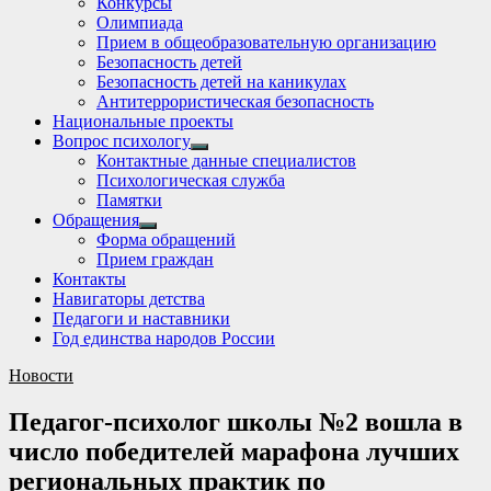
Конкурсы
sub
Олимпиада
menu
Прием в общеобразовательную организацию
Безопасность детей
Безопасность детей на каникулах
Антитеррористическая безопасность
Национальные проекты
Вопрос психологу
Show
Контактные данные специалистов
sub
Психологическая служба
menu
Памятки
Обращения
Show
Форма обращений
sub
Прием граждан
menu
Контакты
Навигаторы детства
Педагоги и наставники
Год единства народов России
Новости
Педагог-психолог школы №2 вошла в
число победителей марафона лучших
региональных практик по