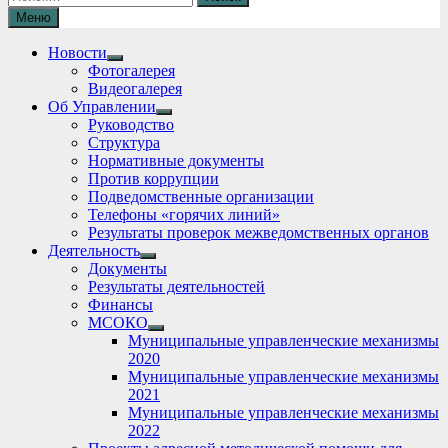
Меню
Новости
Show
Фотогалерея
sub
Видеогалерея
menu
Об Управлении
Show
Руководство
sub
Структура
menu
Нормативные документы
Против коррупции
Подведомственные организации
Телефоны «горячих линий»
Результаты проверок межведомственных органов
Деятельность
Show
Документы
sub
Результаты деятельностей
menu
Финансы
МСОКО
Show
Муниципальные управленческие механизмы
sub
2020
menu
Муниципальные управленческие механизмы
2021
Муниципальные управленческие механизмы
2022