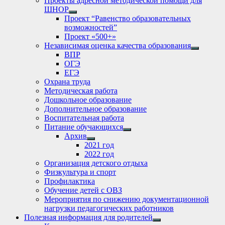
Проекты адресной методической помощи для
ШНОР
Show
Проект “Равенство образовательных
sub
возможностей”
menu
Проект «500+»
Независимая оценка качества образования
Show
ВПР
sub
ОГЭ
menu
ЕГЭ
Охрана труда
Методическая работа
Дошкольное образование
Дополнительное образование
Воспитательная работа
Питание обучающихся
Show
Архив
sub
Show
2021 год
menu
sub
2022 год
menu
Организация детского отдыха
Физкультура и спорт
Профилактика
Обучение детей с ОВЗ
Мероприятия по снижению документационной
нагрузки педагогических работников
Полезная информация для родителей
Show