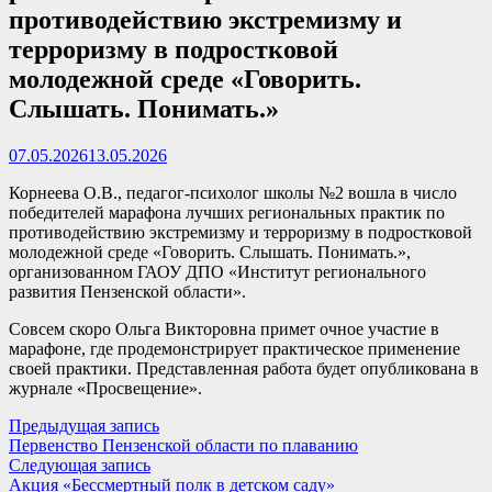
противодействию экстремизму и
терроризму в подростковой
молодежной среде «Говорить.
Слышать. Понимать.»
07.05.2026
13.05.2026
Корнеева О.В., педагог-психолог школы №2 вошла в число
победителей марафона лучших региональных практик по
противодействию экстремизму и терроризму в подростковой
молодежной среде «Говорить. Слышать. Понимать.»,
организованном ГАОУ ДПО «Институт регионального
развития Пензенской области».
Совсем скоро Ольга Викторовна примет очное участие в
марафоне, где продемонстрирует практическое применение
своей практики. Представленная работа будет опубликована в
журнале «Просвещение».
Навигация
Предыдущая
Предыдущая запись
запись:
Первенство Пензенской области по плаванию
по
Следующая
Следующая запись
записям
запись:
Акция «Бессмертный полк в детском саду»