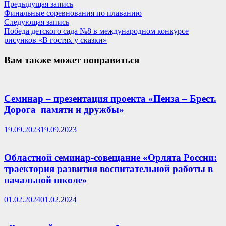
Навигация
Предыдущая
Предыдущая запись
запись:
Финальные соревнования по плаванию
по
Следующая
Следующая запись
записям
запись:
Победа детского сада №8 в международном конкурсе
рисунков «В гостях у сказки»
Вам также может понравиться
Семинар – презентация проекта «Пенза – Брест.
Дорога памяти и дружбы»
19.09.2023
19.09.2023
Областной семинар-совещание «Орлята России:
траектория развития воспитательной работы в
начальной школе»
01.02.2024
01.02.2024