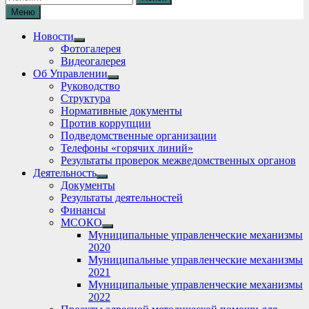
Меню
Новости
Show
Фотогалерея
sub
Видеогалерея
menu
Об Управлении
Show
Руководство
sub
Структура
menu
Нормативные документы
Против коррупции
Подведомственные организации
Телефоны «горячих линий»
Результаты проверок межведомственных органов
Деятельность
Show
Документы
sub
Результаты деятельностей
menu
Финансы
МСОКО
Show
Муниципальные управленческие механизмы
sub
2020
menu
Муниципальные управленческие механизмы
2021
Муниципальные управленческие механизмы
2022