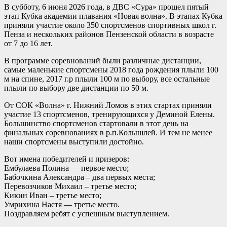
В субботу, 6 июня 2026 года, в ДВС «Сура» прошел пятый
этап Кубка академии плавания «Новая волна». В этапах Кубка
приняли участие около 350 спортсменов спортивных школ г.
Пенза и нескольких районов Пензенской области в возрасте
от 7 до 16 лет.
В программе соревнований были различные дистанции,
самые маленькие спортсмены 2018 года рождения плыли 100
м на спине, 2017 г.р плыли 100 м по выбору, все остальные
плыли по выбору две дистанции по 50 м.
От СОК «Волна» г. Нижний Ломов в этих стартах приняли
участие 13 спортсменов, тренирующихся у Деминой Елены.
Большинство спортсменов стартовали в этот день на
финальных соревнованиях в р.п.Колышлей. И тем не менее
наши спортсмены выступили достойно.
Вот имена победителей и призеров:
Ембулаева Полина — первое место;
Бабочкина Александра – два первых места;
Перевозчиков Михаил – третье место;
Кикин Иван – третье место;
Умрихина Настя — третье место.
Поздравляем ребят с успешным выступлением.