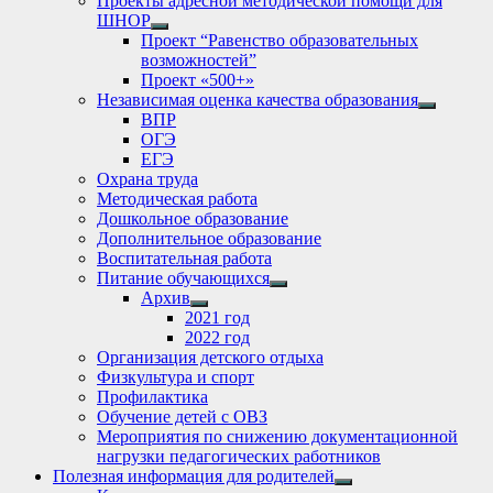
Проекты адресной методической помощи для
ШНОР
Show
Проект “Равенство образовательных
sub
возможностей”
menu
Проект «500+»
Независимая оценка качества образования
Show
ВПР
sub
ОГЭ
menu
ЕГЭ
Охрана труда
Методическая работа
Дошкольное образование
Дополнительное образование
Воспитательная работа
Питание обучающихся
Show
Архив
sub
Show
2021 год
menu
sub
2022 год
menu
Организация детского отдыха
Физкультура и спорт
Профилактика
Обучение детей с ОВЗ
Мероприятия по снижению документационной
нагрузки педагогических работников
Полезная информация для родителей
Show