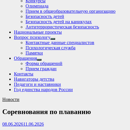
Конкурсы
sub
Олимпиада
menu
Прием в общеобразовательную организацию
Безопасность детей
Безопасность детей на каникулах
Антитеррористическая безопасность
Национальные проекты
Вопрос психологу
Show
Контактные данные специалистов
sub
Психологическая служба
menu
Памятки
Обращения
Show
Форма обращений
sub
Прием граждан
menu
Контакты
Навигаторы детства
Педагоги и наставники
Год единства народов России
Новости
Соревнования по плаванию
08.06.2026
11.06.2026