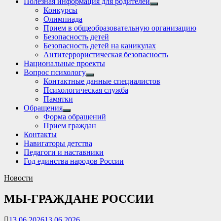
Полезная информация для родителей
Show
Конкурсы
sub
Олимпиада
menu
Прием в общеобразовательную организацию
Безопасность детей
Безопасность детей на каникулах
Антитеррористическая безопасность
Национальные проекты
Вопрос психологу
Show
Контактные данные специалистов
sub
Психологическая служба
menu
Памятки
Обращения
Show
Форма обращений
sub
Прием граждан
menu
Контакты
Навигаторы детства
Педагоги и наставники
Год единства народов России
Новости
МЫ-ГРАЖДАНЕ РОССИИ
13.06.2026
13.06.2026