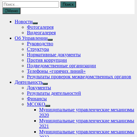
Найти:
Меню
Новости
Show
Фотогалерея
sub
Видеогалерея
menu
Об Управлении
Show
Руководство
sub
Структура
menu
Нормативные документы
Против коррупции
Подведомственные организации
Телефоны «горячих линий»
Результаты проверок межведомственных органов
Деятельность
Show
Документы
sub
Результаты деятельностей
menu
Финансы
МСОКО
Show
Муниципальные управленческие механизмы
sub
2020
menu
Муниципальные управленческие механизмы
2021
Муниципальные управленческие механизмы