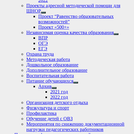
2022
Проекты адресной методической помощи для
ШНОР
Show
Проект “Равенство образовательных
sub
возможностей”
menu
Проект «500+»
Независимая оценка качества образования
Show
ВПР
sub
ОГЭ
menu
ЕГЭ
Охрана труда
Методическая работа
Дошкольное образование
Дополнительное образование
Воспитательная работа
Питание обучающихся
Show
Архив
sub
Show
2021 год
menu
sub
2022 год
menu
Организация детского отдыха
Физкультура и спорт
Профилактика
Обучение детей с ОВЗ
Мероприятия по снижению документационной
нагрузки педагогических работников