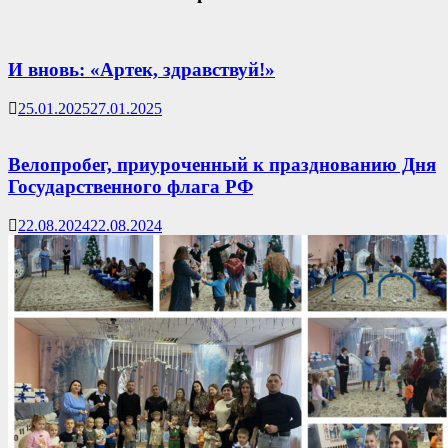
И вновь: «Артек, здравствуй!»
25.01.2025
27.01.2025
Велопробег, приуроченный к празднованию Дня
Государственного флага РФ
22.08.2024
22.08.2024