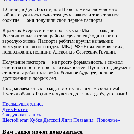
12 июня, в День России, для Первых Нижнеломовского
района случилось по-настоящему важное и трогательное
событие — они получили свои первые паспорта!
В рамках Всероссийской программы «Мы — граждане
России» юные жители района сделали ещё один шаг во
взрослую жизнь. Паспорта ребятам вручил начальник
межмуниципального отдела МВД РФ «Нижнеломовский»,
подполковник полиции Александр Сергеевич Грушин.
Получение паспорта — не просто формальность, а символ
ответственности и новых возможностей. Пусть этот документ
станет для ребят путевкой в большое будущее, полное
достижений и добрых дел!
Поздравляем юных граждан с этим значимым событием!
Пусть любовь к Родине и чувство долга всегда будут с вами!
Навигация
Предыдущая
Предыдущая запись
запись:
День России
по
Следующая
Следующая запись
записям
запись:
Шестой этап Кубка Детской Лиги Плавания «Поволжье»
Вам также может понравиться