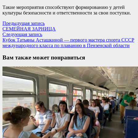
Такие мероприятия способствуют формированию у детей
культуры безопасности и ответственности за свои поступки.
Навигация
Предыдущая
Предыдущая запись
запись:
СЕМЕЙНАЯ ЗАРНИЦА
по
Следующая
Следующая запись
записям
запись:
Кубок Татьяны Асташкиной — первого мастера спорта СССР
международного класса по плаванию в Пензенской области
Вам также может понравиться