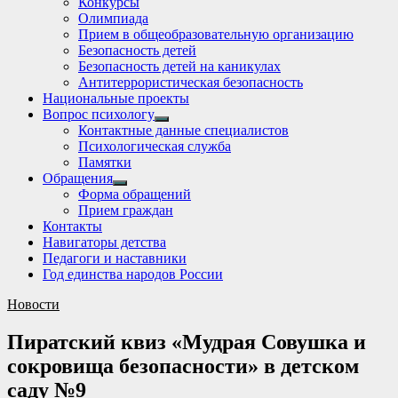
Конкурсы
sub
Олимпиада
menu
Прием в общеобразовательную организацию
Безопасность детей
Безопасность детей на каникулах
Антитеррористическая безопасность
Национальные проекты
Вопрос психологу
Show
Контактные данные специалистов
sub
Психологическая служба
menu
Памятки
Обращения
Show
Форма обращений
sub
Прием граждан
menu
Контакты
Навигаторы детства
Педагоги и наставники
Год единства народов России
Новости
Пиратский квиз «Мудрая Совушка и
сокровища безопасности» в детском
саду №9