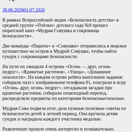
30.06.2026
01.07.2026
В рамках Всероссийской акции «Безопасность детства» в
средней группе «Пчёлки» детского сада №9 прошел
пиратский квиз «Мудрая Совушка и сокровища
безопасности».
Две команды «Пираты» и «Совушки» отправились в морское
путешествие на остров к Мудрой Совушке, чтобы найти
сундук с сокровищами безопасности.
На пути их ожидали 4 острова «Огонь — друг, огонь-
недруг», «Ядовитые растения», «Улица», «Домашние
опасности». На каждом острове ребята выполняли задания:
собирали пазл с изображением телефона 01, поиграли в игру
«Огонь- друг, огонь- недруг», отгадывали загадки про
ядовитые растения, собирали пешеходный переход,
распределяли предметы по категориям безопасные/опасные.
Мудрая Сова подвела итог, дала нужные полезные советы по
безопасности детей в летний период, Она вручила детям
сундук и наградила каждого участника медалью.
Развлечение прошло очень интересно и познавательно.