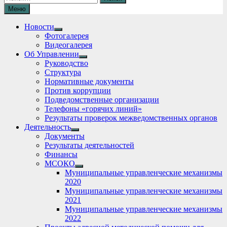
Меню
Новости
Show
Фотогалерея
sub
Видеогалерея
menu
Об Управлении
Show
Руководство
sub
Структура
menu
Нормативные документы
Против коррупции
Подведомственные организации
Телефоны «горячих линий»
Результаты проверок межведомственных органов
Деятельность
Show
Документы
sub
Результаты деятельностей
menu
Финансы
МСОКО
Show
Муниципальные управленческие механизмы
sub
2020
menu
Муниципальные управленческие механизмы
2021
Муниципальные управленческие механизмы
2022