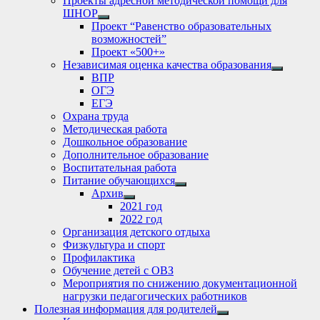
Проекты адресной методической помощи для
ШНОР
Show
Проект “Равенство образовательных
sub
возможностей”
menu
Проект «500+»
Независимая оценка качества образования
Show
ВПР
sub
ОГЭ
menu
ЕГЭ
Охрана труда
Методическая работа
Дошкольное образование
Дополнительное образование
Воспитательная работа
Питание обучающихся
Show
Архив
sub
Show
2021 год
menu
sub
2022 год
menu
Организация детского отдыха
Физкультура и спорт
Профилактика
Обучение детей с ОВЗ
Мероприятия по снижению документационной
нагрузки педагогических работников
Полезная информация для родителей
Show