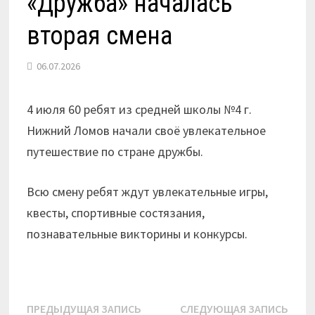
«Дружба» началась
вторая смена
06.07.2026
4 июля 60 ребят из средней школы №4 г.
Нижний Ломов начали своё увлекательное
путешествие по стране дружбы.
Всю смену ребят ждут увлекательные игры,
квесты, спортивные состязания,
познавательные викторины и конкурсы.
Навигация
Предыдущая
Сле
ПРЕДЫДУЩАЯ ЗАПИСЬ
СЛЕДУЮЩАЯ ЗАПИСЬ