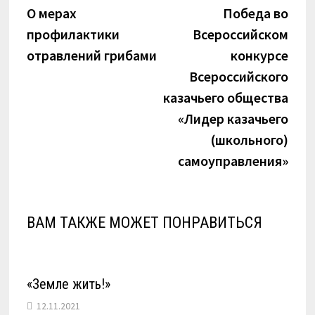
запись:
запи
О мерах
Победа во
по
профилактики
Всероссийском
записям
отравлений грибами
конкурсе
Всероссийского
казачьего общества
«Лидер казачьего
(школьного)
самоуправления»
ВАМ ТАКЖЕ МОЖЕТ ПОНРАВИТЬСЯ
«Земле жить!»
12.11.2021