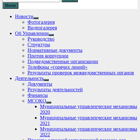
Меню
Новости
Show
Фотогалерея
sub
Видеогалерея
menu
Об Управлении
Show
Руководство
sub
Структура
menu
Нормативные документы
Против коррупции
Подведомственные организации
Телефоны «горячих линий»
Результаты проверок межведомственных органов
Деятельность
Show
Документы
sub
Результаты деятельностей
menu
Финансы
МСОКО
Show
Муниципальные управленческие механизмы
sub
2020
menu
Муниципальные управленческие механизмы
2021
Муниципальные управленческие механизмы
2022