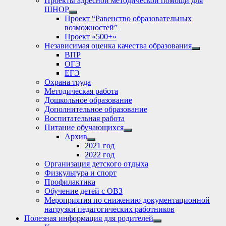
Проекты адресной методической помощи для
ШНОР
Show
Проект “Равенство образовательных
sub
возможностей”
menu
Проект «500+»
Независимая оценка качества образования
Show
ВПР
sub
ОГЭ
menu
ЕГЭ
Охрана труда
Методическая работа
Дошкольное образование
Дополнительное образование
Воспитательная работа
Питание обучающихся
Show
Архив
sub
Show
2021 год
menu
sub
2022 год
menu
Организация детского отдыха
Физкультура и спорт
Профилактика
Обучение детей с ОВЗ
Мероприятия по снижению документационной
нагрузки педагогических работников
Полезная информация для родителей
Show