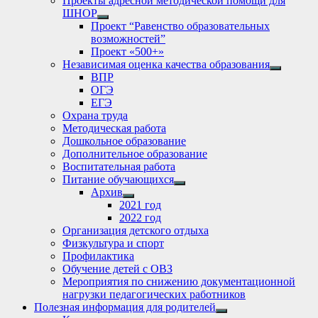
Проекты адресной методической помощи для
ШНОР
Show
Проект “Равенство образовательных
sub
возможностей”
menu
Проект «500+»
Независимая оценка качества образования
Show
ВПР
sub
ОГЭ
menu
ЕГЭ
Охрана труда
Методическая работа
Дошкольное образование
Дополнительное образование
Воспитательная работа
Питание обучающихся
Show
Архив
sub
Show
2021 год
menu
sub
2022 год
menu
Организация детского отдыха
Физкультура и спорт
Профилактика
Обучение детей с ОВЗ
Мероприятия по снижению документационной
нагрузки педагогических работников
Полезная информация для родителей
Show