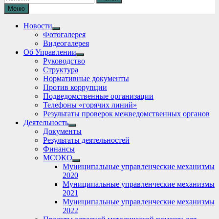
Меню
Новости
Show
Фотогалерея
sub
Видеогалерея
menu
Об Управлении
Show
Руководство
sub
Структура
menu
Нормативные документы
Против коррупции
Подведомственные организации
Телефоны «горячих линий»
Результаты проверок межведомственных органов
Деятельность
Show
Документы
sub
Результаты деятельностей
menu
Финансы
МСОКО
Show
Муниципальные управленческие механизмы
sub
2020
menu
Муниципальные управленческие механизмы
2021
Муниципальные управленческие механизмы
2022