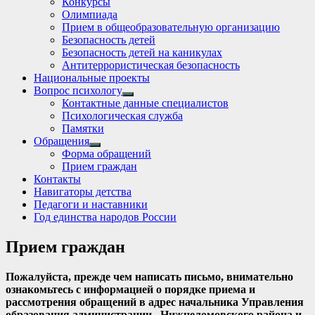
Конкурсы
sub
Олимпиада
menu
Прием в общеобразовательную организацию
Безопасность детей
Безопасность детей на каникулах
Антитеррористическая безопасность
Национальные проекты
Вопрос психологу
Show
Контактные данные специалистов
sub
Психологическая служба
menu
Памятки
Обращения
Show
Форма обращений
sub
Прием граждан
menu
Контакты
Навигаторы детства
Педагоги и наставники
Год единства народов России
Прием граждан
Пожалуйста, прежде чем написать письмо, внимательно
ознакомьтесь с информацией о порядке приема и
рассмотрения обращений в адрес начальника Управления
образования администрации Нижнеломовского района и