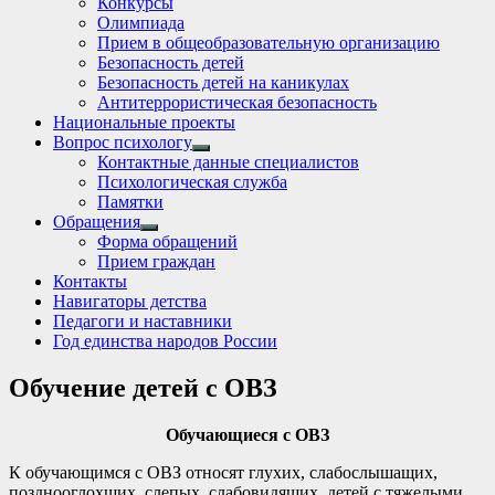
Конкурсы
sub
Олимпиада
menu
Прием в общеобразовательную организацию
Безопасность детей
Безопасность детей на каникулах
Антитеррористическая безопасность
Национальные проекты
Вопрос психологу
Show
Контактные данные специалистов
sub
Психологическая служба
menu
Памятки
Обращения
Show
Форма обращений
sub
Прием граждан
menu
Контакты
Навигаторы детства
Педагоги и наставники
Год единства народов России
Обучение детей с ОВЗ
Обучающиеся с ОВЗ
К обучающимся с ОВЗ относят глухих, слабослышащих,
позднооглохших, слепых, слабовидящих, детей с тяжелыми