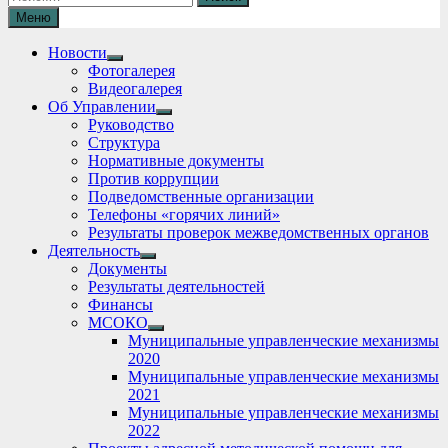
Меню
Новости
Show
Фотогалерея
sub
Видеогалерея
menu
Об Управлении
Show
Руководство
sub
Структура
menu
Нормативные документы
Против коррупции
Подведомственные организации
Телефоны «горячих линий»
Результаты проверок межведомственных органов
Деятельность
Show
Документы
sub
Результаты деятельностей
menu
Финансы
МСОКО
Show
Муниципальные управленческие механизмы
sub
2020
menu
Муниципальные управленческие механизмы
2021
Муниципальные управленческие механизмы
2022