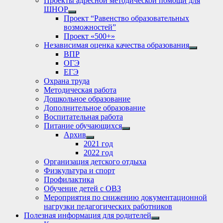
Проекты адресной методической помощи для
ШНОР
Show
Проект “Равенство образовательных
sub
возможностей”
menu
Проект «500+»
Независимая оценка качества образования
Show
ВПР
sub
ОГЭ
menu
ЕГЭ
Охрана труда
Методическая работа
Дошкольное образование
Дополнительное образование
Воспитательная работа
Питание обучающихся
Show
Архив
sub
Show
2021 год
menu
sub
2022 год
menu
Организация детского отдыха
Физкультура и спорт
Профилактика
Обучение детей с ОВЗ
Мероприятия по снижению документационной
нагрузки педагогических работников
Полезная информация для родителей
Show