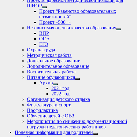
Проекты адресной методической помощи для
ШНОР
Show
Проект “Равенство образовательных
sub
возможностей”
menu
Проект «500+»
Независимая оценка качества образования
Show
ВПР
sub
ОГЭ
menu
ЕГЭ
Охрана труда
Методическая работа
Дошкольное образование
Дополнительное образование
Воспитательная работа
Питание обучающихся
Show
Архив
sub
Show
2021 год
menu
sub
2022 год
menu
Организация детского отдыха
Физкультура и спорт
Профилактика
Обучение детей с ОВЗ
Мероприятия по снижению документационной
нагрузки педагогических работников
Полезная информация для родителей
Show