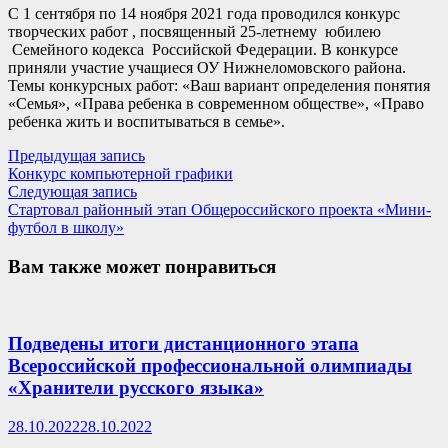
С 1 сентября по 14 ноября 2021 года проводился конкурс
творческих работ , посвященный 25-летнему юбилею
Семейного кодекса Российской Федерации. В конкурсе
приняли участие учащиеся ОУ Нижнеломовского района.
Темы конкурсных работ: «Ваш вариант определения понятия
«Семья», «Права ребенка в современном обществе», «Право
ребенка жить и воспитываться в семье».
Навигация
Предыдущая
Предыдущая запись
запись:
Конкурс компьютерной графики
по
Следующая
Следующая запись
записям
запись:
Стартовал районный этап Общероссийского проекта «Мини-
футбол в школу»
Вам также может понравиться
Подведены итоги дистанционного этапа
Всероссийской профессиональной олимпиады
«Хранители русского языка»
28.10.2022
28.10.2022