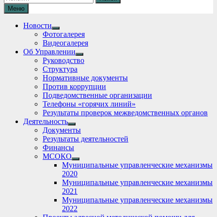
Меню
Новости
Show
Фотогалерея
sub
Видеогалерея
menu
Об Управлении
Show
Руководство
sub
Структура
menu
Нормативные документы
Против коррупции
Подведомственные организации
Телефоны «горячих линий»
Результаты проверок межведомственных органов
Деятельность
Show
Документы
sub
Результаты деятельностей
menu
Финансы
МСОКО
Show
Муниципальные управленческие механизмы
sub
2020
menu
Муниципальные управленческие механизмы
2021
Муниципальные управленческие механизмы
2022