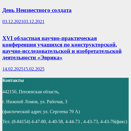
День Неизвестного солдата
03.12.2021
03.12.2021
XVI областная научно-практическая
конференция учащихся по конструкторской,
научно-исследовательской и изобретательской
деятельности «Эврика»
14.02.2025
15.02.2025
Контакты
442150, Пензенская область,
г. Нижний Ломов, ул. Рабочая, 3
(фактический адрес ул. Сергеева 79 А)
Тел. (8-84154) 4-47-80, 4-40-58, 4-44-73 , 4-43-73, 4-43-76(факс)