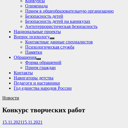
Конкурсы
sub
Олимпиада
menu
Прием в общеобразовательную организацию
Безопасность детей
Безопасность детей на каникулах
Антитеррористическая безопасность
Национальные проекты
Вопрос психологу
Show
Контактные данные специалистов
sub
Психологическая служба
menu
Памятки
Обращения
Show
Форма обращений
sub
Прием граждан
menu
Контакты
Навигаторы детства
Педагоги и наставники
Год единства народов России
Новости
Конкурс творческих работ
15.11.2021
15.11.2021