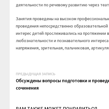
деятельности по речевому развитию через теа
Занятия проведены на высоком профессионально
проведения непосредственно образовательной 
интерес детей прослеживались на протяжении 
любознательности и познавательного интереса
напряжения, зрительная, пальчиковая, артикул
Навигация
Предыдущая
ПРЕДЫДУЩАЯ ЗАПИСЬ
запись:
Обсуждены вопросы подготовки и проведе
по
сочинения
записям