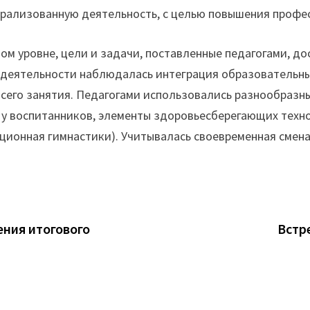
трализованную деятельность, с целью повышения профес
м уровне, цели и задачи, поставленные педагогами, до
деятельности наблюдалась интеграция образовательны
всего занятия. Педагогами использовались разнообраз
 у воспитанников, элементы здоровьесберегающих техн
яционная гимнастики). Учитывалась своевременная смен
ния итогового
Встр