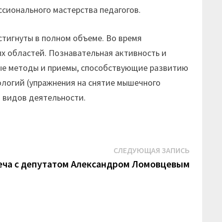
сионального мастерства педагогов.
стигнуты в полном объеме. Во время
х областей. Познавательная активность и
ные методы и приемы, способствующие развитию
ологий (упражнения на снятие мышечного
а видов деятельности.
Следую
СЛЕДУЮЩАЯ ЗАПИСЬ
запись:
еча с депутатом Александром Ломовцевым