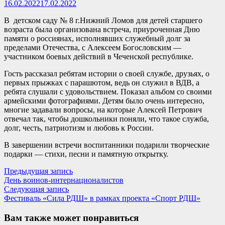
16.02.2022
17.02.2022
В детском саду № 8 г.Нижний Ломов для детей старшего
возраста была организована встреча, приуроченная Дню
памяти о россиянах, исполнявших служебный долг за
пределами Отечества, с Алексеем Богословским —
участником боевых действий в Чеченской республике.
Гость рассказал ребятам истории о своей службе, друзьях, о
первых прыжках с парашютом, ведь он служил в ВДВ, а
ребята слушали с удовольствием. Показал альбом со своими
армейскими фотографиями. Детям было очень интересно,
многие задавали вопросы, на которые Алексей Петрович
отвечал так, чтобы дошкольники поняли, что такое служба,
долг, честь, патриотизм и любовь к России.
В завершении встречи воспитанники подарили творческие
подарки — стихи, песни и памятную открытку.
Навигация
Предыдущая
Предыдущая запись
запись:
День воинов-интернационалистов
по
Следующая
Следующая запись
записям
запись:
Фестиваль «Сила РДШ» в рамках проекта «Спорт РДШ»
Вам также может понравиться