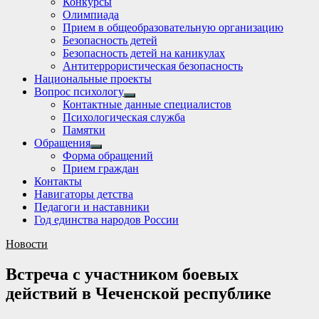
Конкурсы
sub
Олимпиада
menu
Прием в общеобразовательную организацию
Безопасность детей
Безопасность детей на каникулах
Антитеррористическая безопасность
Национальные проекты
Вопрос психологу
Show
Контактные данные специалистов
sub
Психологическая служба
menu
Памятки
Обращения
Show
Форма обращений
sub
Прием граждан
menu
Контакты
Навигаторы детства
Педагоги и наставники
Год единства народов России
Новости
Встреча с участником боевых
действий в Чеченской республике