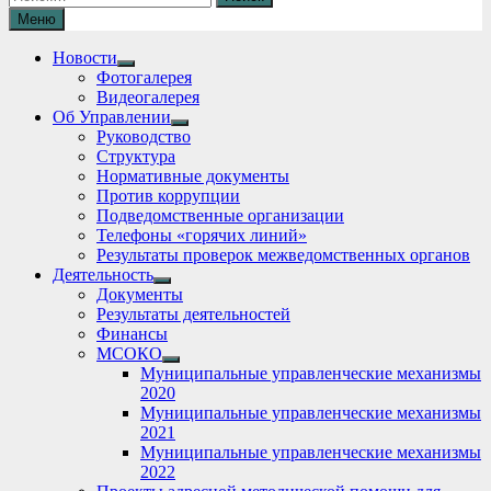
Меню
Новости
Show
Фотогалерея
sub
Видеогалерея
menu
Об Управлении
Show
Руководство
sub
Структура
menu
Нормативные документы
Против коррупции
Подведомственные организации
Телефоны «горячих линий»
Результаты проверок межведомственных органов
Деятельность
Show
Документы
sub
Результаты деятельностей
menu
Финансы
МСОКО
Show
Муниципальные управленческие механизмы
sub
2020
menu
Муниципальные управленческие механизмы
2021
Муниципальные управленческие механизмы
2022