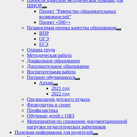
Проекты адресной методической помощи для
ШНОР
Show
Проект “Равенство образовательных
sub
возможностей”
menu
Проект «500+»
Независимая оценка качества образования
Show
ВПР
sub
ОГЭ
menu
ЕГЭ
Охрана труда
Методическая работа
Дошкольное образование
Дополнительное образование
Воспитательная работа
Питание обучающихся
Show
Архив
sub
Show
2021 год
menu
sub
2022 год
menu
Организация детского отдыха
Физкультура и спорт
Профилактика
Обучение детей с ОВЗ
Мероприятия по снижению документационной
нагрузки педагогических работников
Полезная информация для родителей
Show