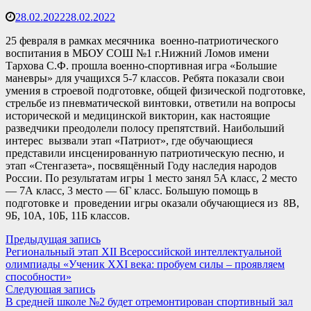
28.02.2022
28.02.2022
25 февраля в рамках месячника военно-патриотического
воспитания в МБОУ СОШ №1 г.Нижний Ломов имени
Тархова С.Ф. прошла военно-спортивная игра «Большие
маневры» для учащихся 5-7 классов. Ребята показали свои
умения в строевой подготовке, общей физической подготовке,
стрельбе из пневматической винтовки, ответили на вопросы
исторической и медицинской викторин, как настоящие
разведчики преодолели полосу препятствий. Наибольший
интерес вызвали этап «Патриот», где обучающиеся
представили инсценированную патриотическую песню, и
этап «Стенгазета», посвящённый Году наследия народов
России. По результатам игры 1 место занял 5А класс, 2 место
— 7А класс, 3 место — 6Г класс. Большую помощь в
подготовке и проведении игры оказали обучающиеся из 8В,
9Б, 10А, 10Б, 11Б классов.
Навигация
Предыдущая
Предыдущая запись
запись:
Региональный этап XII Всероссийской интеллектуальной
по
олимпиады «Ученик XXI века: пробуем силы – проявляем
записям
способности»
Следующая
Следующая запись
запись:
В средней школе №2 будет отремонтирован спортивный зал