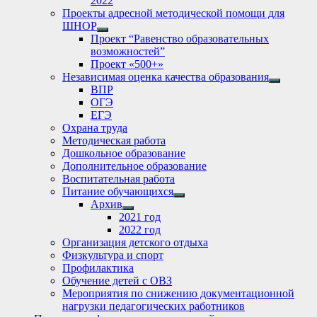
2022
Проекты адресной методической помощи для
ШНОР
Show
Проект “Равенство образовательных
sub
возможностей”
menu
Проект «500+»
Независимая оценка качества образования
Show
ВПР
sub
ОГЭ
menu
ЕГЭ
Охрана труда
Методическая работа
Дошкольное образование
Дополнительное образование
Воспитательная работа
Питание обучающихся
Show
Архив
sub
Show
2021 год
menu
sub
2022 год
menu
Организация детского отдыха
Физкультура и спорт
Профилактика
Обучение детей с ОВЗ
Мероприятия по снижению документационной
нагрузки педагогических работников