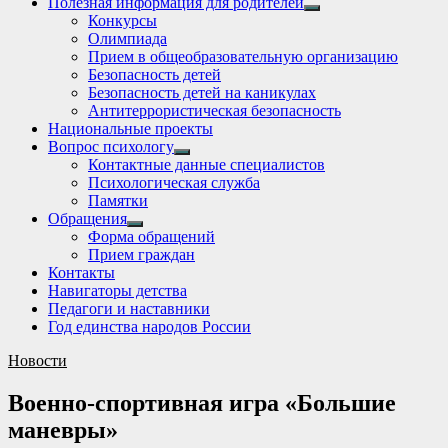
Полезная информация для родителей
Show
Конкурсы
sub
Олимпиада
menu
Прием в общеобразовательную организацию
Безопасность детей
Безопасность детей на каникулах
Антитеррористическая безопасность
Национальные проекты
Вопрос психологу
Show
Контактные данные специалистов
sub
Психологическая служба
menu
Памятки
Обращения
Show
Форма обращений
sub
Прием граждан
menu
Контакты
Навигаторы детства
Педагоги и наставники
Год единства народов России
Новости
Военно-спортивная игра «Большие
маневры»