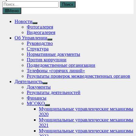
Найти:
Меню
Новости
Show
Фотогалерея
sub
Видеогалерея
menu
Об Управлении
Show
Руководство
sub
Структура
menu
Нормативные документы
Против коррупции
Подведомственные организации
Телефоны «горячих линий»
Результаты проверок межведомственных органов
Деятельность
Show
Документы
sub
Результаты деятельностей
menu
Финансы
МСОКО
Show
Муниципальные управленческие механизмы
sub
2020
menu
Муниципальные управленческие механизмы
2021
Муниципальные управленческие механизмы