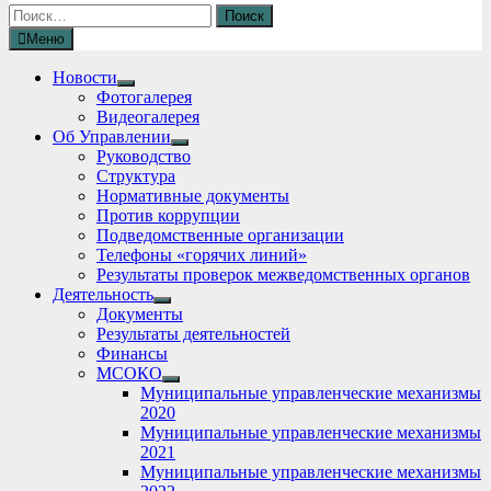
Найти:
Меню
Новости
Show
Фотогалерея
sub
Видеогалерея
menu
Об Управлении
Show
Руководство
sub
Структура
menu
Нормативные документы
Против коррупции
Подведомственные организации
Телефоны «горячих линий»
Результаты проверок межведомственных органов
Деятельность
Show
Документы
sub
Результаты деятельностей
menu
Финансы
МСОКО
Show
Муниципальные управленческие механизмы
sub
2020
menu
Муниципальные управленческие механизмы
2021
Муниципальные управленческие механизмы