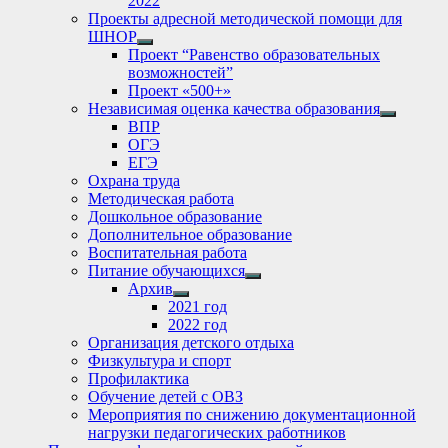
2022
Проекты адресной методической помощи для
ШНОР
Show
Проект “Равенство образовательных
sub
возможностей”
menu
Проект «500+»
Независимая оценка качества образования
Show
ВПР
sub
ОГЭ
menu
ЕГЭ
Охрана труда
Методическая работа
Дошкольное образование
Дополнительное образование
Воспитательная работа
Питание обучающихся
Show
Архив
sub
Show
2021 год
menu
sub
2022 год
menu
Организация детского отдыха
Физкультура и спорт
Профилактика
Обучение детей с ОВЗ
Мероприятия по снижению документационной
нагрузки педагогических работников