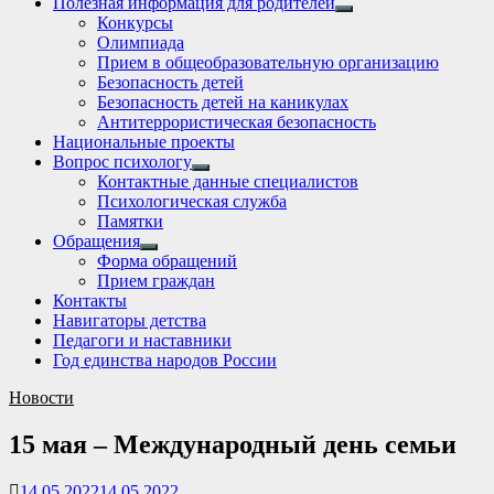
Полезная информация для родителей
Show
Конкурсы
sub
Олимпиада
menu
Прием в общеобразовательную организацию
Безопасность детей
Безопасность детей на каникулах
Антитеррористическая безопасность
Национальные проекты
Вопрос психологу
Show
Контактные данные специалистов
sub
Психологическая служба
menu
Памятки
Обращения
Show
Форма обращений
sub
Прием граждан
menu
Контакты
Навигаторы детства
Педагоги и наставники
Год единства народов России
Новости
15 мая – Международный день семьи
14.05.2022
14.05.2022