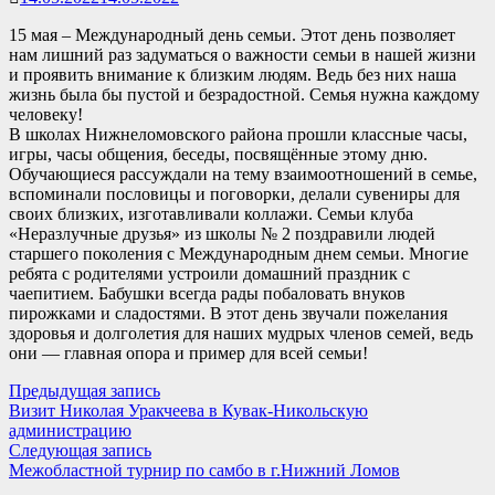
15 мая – Международный день семьи. Этот день позволяет
нам лишний раз задуматься о важности семьи в нашей жизни
и проявить внимание к близким людям. Ведь без них наша
жизнь была бы пустой и безрадостной. Семья нужна каждому
человеку!
В школах Нижнеломовского района прошли классные часы,
игры, часы общения, беседы, посвящённые этому дню.
Обучающиеся рассуждали на тему взаимоотношений в семье,
вспоминали пословицы и поговорки, делали сувениры для
своих близких, изготавливали коллажи. Семьи клуба
«Неразлучные друзья» из школы № 2 поздравили людей
старшего поколения с Международным днем семьи. Многие
ребята с родителями устроили домашний праздник с
чаепитием. Бабушки всегда рады побаловать внуков
пирожками и сладостями. В этот день звучали пожелания
здоровья и долголетия для наших мудрых членов семей, ведь
они — главная опора и пример для всей семьи!
Навигация
Предыдущая
Предыдущая запись
запись:
Визит Николая Уракчеева в Кувак-Никольскую
по
администрацию
записям
Следующая
Следующая запись
запись:
Межобластной турнир по самбо в г.Нижний Ломов