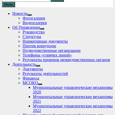
Меню
Новости
Show
Фотогалерея
sub
Видеогалерея
menu
Об Управлении
Show
Руководство
sub
Структура
menu
Нормативные документы
Против коррупции
Подведомственные организации
Телефоны «горячих линий»
Результаты проверок межведомственных органов
Деятельность
Show
Документы
sub
Результаты деятельностей
menu
Финансы
МСОКО
Show
Муниципальные управленческие механизмы
sub
2020
menu
Муниципальные управленческие механизмы
2021
Муниципальные управленческие механизмы
2022