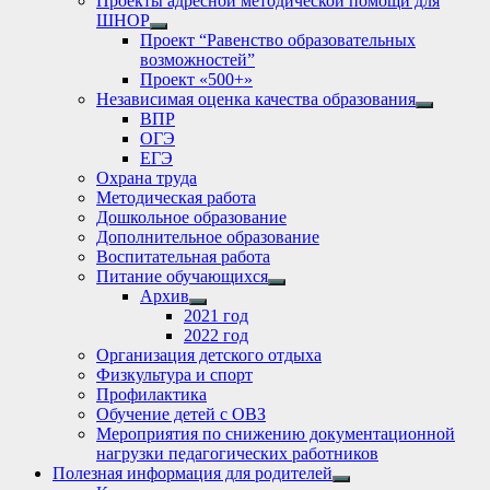
Проекты адресной методической помощи для
ШНОР
Show
Проект “Равенство образовательных
sub
возможностей”
menu
Проект «500+»
Независимая оценка качества образования
Show
ВПР
sub
ОГЭ
menu
ЕГЭ
Охрана труда
Методическая работа
Дошкольное образование
Дополнительное образование
Воспитательная работа
Питание обучающихся
Show
Архив
sub
Show
2021 год
menu
sub
2022 год
menu
Организация детского отдыха
Физкультура и спорт
Профилактика
Обучение детей с ОВЗ
Мероприятия по снижению документационной
нагрузки педагогических работников
Полезная информация для родителей
Show