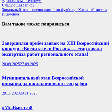
«Дорога к мастерству»)
записям
Следующая
Следующая запись
запись:
Зональный этап соревнований по футболу «Кожаный мяч» в
г.Каменка
Вам также может понравиться
Завершился приём заявок на XIII Всероссийский
конкурс «Воспитатели России» — стартовала
экспертиза работ регионального этапа!
20.09.2025
27.09.2025
Муниципальный этап Всероссийской
олимпиады школьников по географии
29.11.2023
29.11.2023
#МыВместе58