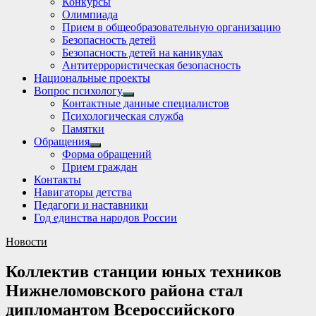
Конкурсы
sub
Олимпиада
menu
Прием в общеобразовательную организацию
Безопасность детей
Безопасность детей на каникулах
Антитеррористическая безопасность
Национальные проекты
Вопрос психологу
Show
Контактные данные специалистов
sub
Психологическая служба
menu
Памятки
Обращения
Show
Форма обращений
sub
Прием граждан
menu
Контакты
Навигаторы детства
Педагоги и наставники
Год единства народов России
Новости
Коллектив станции юных техников
Нижнеломовского района стал
дипломантом Всероссийского